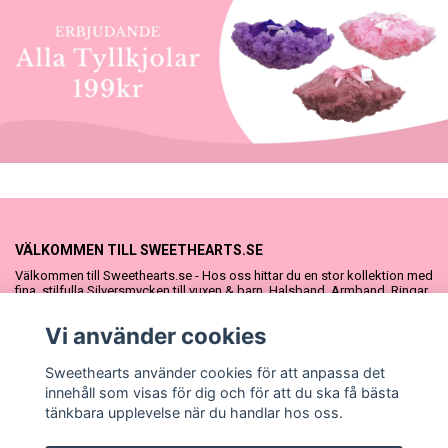
VÄLKOMMEN TILL SWEETHEARTS.SE
Välkommen till Sweethearts.se - Hos oss hittar du en stor kollektion med
fina, stilfulla Silversmycken till vuxen & barn. Halsband, Armband, Ringar
och Örhängen – alla i äkta 925 silver. Fina som presenter eller att köpa till
sig själv. Vi har även ett stort urval Doppresenter & Babypresenter och
Vi använder cookies
vår söta Sweethearts kolllektion med barnsmycken, tyllkjolar &
hårrosetter.
Sweethearts använder cookies för att anpassa det
innehåll som visas för dig och för att du ska få bästa
tänkbara upplevelse när du handlar hos oss.