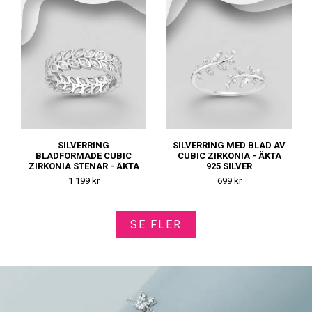
SILVERRING
SILVERRING MED BLAD AV
BLADFORMADE CUBIC
CUBIC ZIRKONIA - ÄKTA
ZIRKONIA STENAR - ÄKTA
925 SILVER
925 SILVER
1 199 kr
699 kr
SE FLER