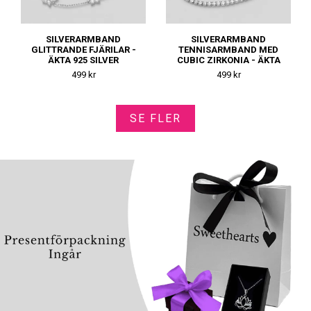
SILVERARMBAND
SILVERARMBAND
GLITTRANDE FJÄRILAR -
TENNISARMBAND MED
ÄKTA 925 SILVER
CUBIC ZIRKONIA - ÄKTA
925 SILVER
499 kr
499 kr
SE FLER