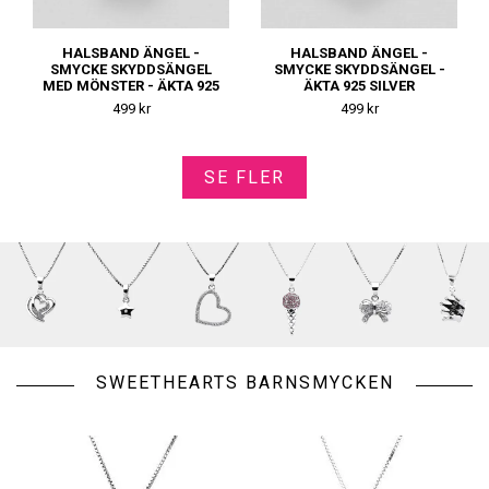
HALSBAND ÄNGEL -
HALSBAND ÄNGEL -
SMYCKE SKYDDSÄNGEL
SMYCKE SKYDDSÄNGEL -
MED MÖNSTER - ÄKTA 925
ÄKTA 925 SILVER
SILVER
499 kr
499 kr
SE FLER
SWEETHEARTS BARNSMYCKEN