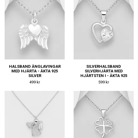
HALSBAND ÄNGLAVINGAR
SILVERHALSBAND
MED HJÄRTA - ÄKTA 925
SILVERHJÄRTA MED
SILVER
HJÄRTSTEN I - ÄKTA 925
SILVER
499 kr
599 kr