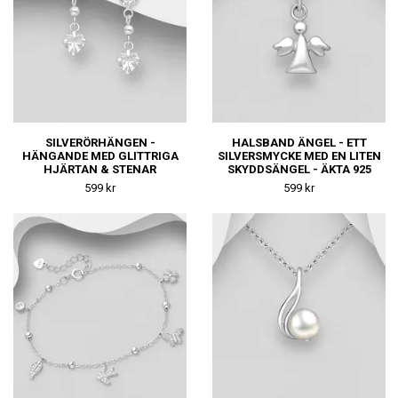
SILVERÖRHÄNGEN -
HALSBAND ÄNGEL - ETT
HÄNGANDE MED GLITTRIGA
SILVERSMYCKE MED EN LITEN
HJÄRTAN & STENAR
SKYDDSÄNGEL - ÄKTA 925
SILVER
599 kr
599 kr