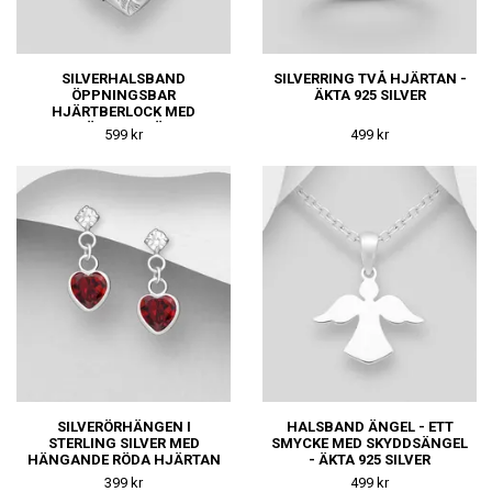
SILVERHALSBAND
SILVERRING TVÅ HJÄRTAN -
ÖPPNINGSBAR
ÄKTA 925 SILVER
HJÄRTBERLOCK MED
BLOMMÖNSTER - ÄKTA 925
599 kr
499 kr
SILVER
SILVERÖRHÄNGEN I
HALSBAND ÄNGEL - ETT
STERLING SILVER MED
SMYCKE MED SKYDDSÄNGEL
HÄNGANDE RÖDA HJÄRTAN
- ÄKTA 925 SILVER
399 kr
499 kr