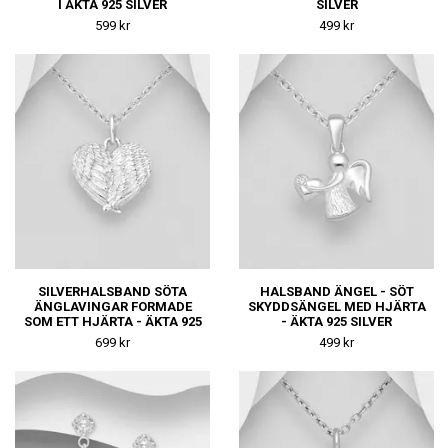
I ÄKTA 925 SILVER
SILVER
599 kr
499 kr
SILVERHALSBAND SÖTA
HALSBAND ÄNGEL - SÖT
ÄNGLAVINGAR FORMADE
SKYDDSÄNGEL MED HJÄRTA
SOM ETT HJÄRTA - ÄKTA 925
- ÄKTA 925 SILVER
SILVER
699 kr
499 kr