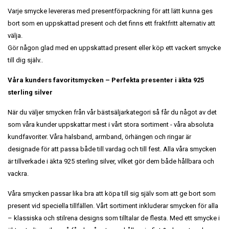
Varje smycke levereras med presentförpackning för att lätt kunna ges
bort som en uppskattad present och det finns ett fraktfritt alternativ att
välja.
Gör någon glad med en uppskattad present eller köp ett vackert smycke
till dig själv..
Våra kunders favoritsmycken – Perfekta presenter i äkta 925
sterling silver
När du väljer smycken från vår bästsäljarkategori så får du något av det
som våra kunder uppskattar mest i vårt stora sortiment - våra absoluta
kundfavoriter. Våra halsband, armband, örhängen och ringar är
designade för att passa både till vardag och till fest. Alla våra smycken
är tillverkade i äkta 925 sterling silver, vilket gör dem både hållbara och
vackra.
Våra smycken passar lika bra att köpa till sig själv som att ge bort som
present vid speciella tillfällen. Vårt sortiment inkluderar smycken för alla
– klassiska och stilrena designs som tilltalar de flesta. Med ett smycke i