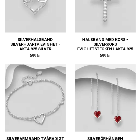
SILVERHALSBAND
HALSBAND MED KORS -
SILVERHJÄRTA EVIGHET -
SILVERKORS
ÄKTA 925 SILVER
EVIGHETSTECKEN I ÄKTA 925
SILVER
599 kr
599 kr
SILVERARMBAND TVÅRADIGT
SILVERÖRHÄNGEN