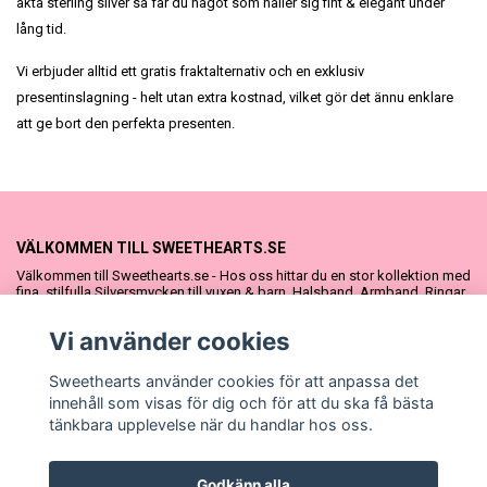
äkta sterling silver så får du något som håller sig fint & elegant under
lång tid.
Vi erbjuder alltid ett gratis fraktalternativ och en exklusiv
presentinslagning - helt utan extra kostnad, vilket gör det ännu enklare
att ge bort den perfekta presenten.
VÄLKOMMEN TILL SWEETHEARTS.SE
Välkommen till Sweethearts.se - Hos oss hittar du en stor kollektion med
fina, stilfulla Silversmycken till vuxen & barn. Halsband, Armband, Ringar
och Örhängen – alla i äkta 925 silver. Fina som presenter eller att köpa till
sig själv. Vi har även ett stort urval Doppresenter & Babypresenter och
Vi använder cookies
vår söta Sweethearts kolllektion med barnsmycken, tyllkjolar &
hårrosetter.
Sweethearts använder cookies för att anpassa det
innehåll som visas för dig och för att du ska få bästa
tänkbara upplevelse när du handlar hos oss.
Godkänn alla