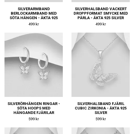
SILVERARMBAND
SILVERHALSBAND VACKERT
BERLOCKARMBAND MED
DROPPFORMAT SMYCKE MED
SÖTA HÄNGEN - ÄKTA 925
PÄRLA - ÄKTA 925 SILVER
SILVER
499 kr
499 kr
SILVERÖRHÄNGEN RINGAR -
SILVERHALSBAND FJÄRIL
SÖTA HOOPS MED
CUBIC ZIRKONIA - ÄKTA 925
HÄNGANDE FJÄRILAR
SILVER
599 kr
599 kr