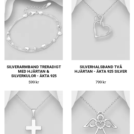
SILVERARMBAND TRERADIGT
SILVERHALSBAND TVÅ
MED HJÄRTAN &
HJÄRTAN - ÄKTA 925 SILVER
SILVERKULOR - ÄKTA 925
SILVER
599 kr
799 kr