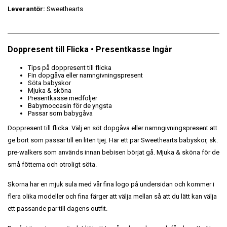
Leverantör:
Sweethearts
Doppresent till Flicka • Presentkasse Ingår
Tips på doppresent till flicka
Fin dopgåva eller namngivningspresent
Söta babyskor
Mjuka & sköna
Presentkasse medföljer
Babymoccasin för de yngsta
Passar som babygåva
Doppresent till flicka. Välj en söt dopgåva eller namngivningspresent att
ge bort som passar till en liten tjej.
Här ett par
Sweethearts babyskor, sk.
pre-walkers som används innan bebisen börjat gå. Mjuka & sköna för de
små fötterna och otroligt söta.
Skorna har en mjuk sula med vår fina logo på undersidan och kommer i
flera olika modeller och fina färger att välja mellan så att du lätt kan välja
ett passande par till dagens outfit.