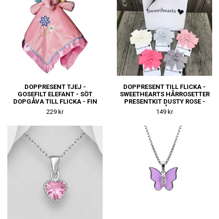
DOPPRESENT TJEJ -
DOPPRESENT TILL FLICKA -
GOSEFILT ELEFANT - SÖT
SWEETHEARTS HÅRROSETTER
DOPGÅVA TILL FLICKA - FIN
PRESENTKIT DUSTY ROSE -
NAMNGIVNINGSPRESENT
FIN DOPGÅVA ELLER
229 kr
149 kr
NAMNGIVNINGSPRESENT