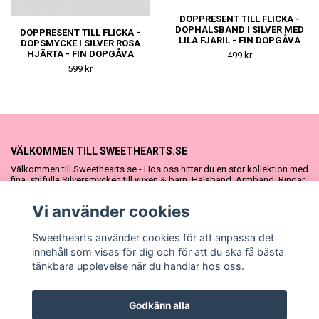
DOPPRESENT TILL FLICKA -
DOPHALSBAND I SILVER MED
DOPPRESENT TILL FLICKA -
LILA FJÄRIL - FIN DOPGÅVA
DOPSMYCKE I SILVER ROSA
ELLER
HJÄRTA - FIN DOPGÅVA
499 kr
NAMNGIVNINGSPRESENT
ELLER
599 kr
NAMNGIVNINGSPRESENT
VÄLKOMMEN TILL SWEETHEARTS.SE
Välkommen till Sweethearts.se - Hos oss hittar du en stor kollektion med
fina, stilfulla Silversmycken till vuxen & barn. Halsband, Armband, Ringar
och Örhängen – alla i äkta 925 silver. Fina som presenter eller att köpa till
sig själv. Vi har även ett stort urval Doppresenter & Babypresenter och
Vi använder cookies
vår söta Sweethearts kolllektion med barnsmycken, tyllkjolar &
hårrosetter.
Sweethearts använder cookies för att anpassa det
innehåll som visas för dig och för att du ska få bästa
tänkbara upplevelse när du handlar hos oss.
Godkänn alla