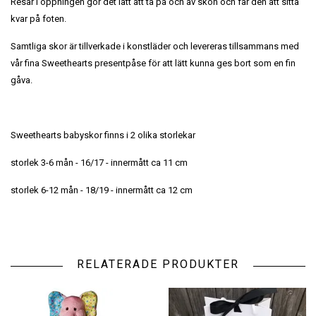
Resår i öppningen gör det lätt att ta på och av skon och får den att sitta
kvar på foten.
Samtliga skor är tillverkade i konstläder och levereras tillsammans med
vår fina Sweethearts presentpåse för att lätt kunna ges bort som en fin
gåva.
Sweethearts babyskor finns i 2 olika storlekar
storlek 3-6 mån - 16/17 - innermått ca 11 cm
storlek 6-12 mån - 18/19 - innermått ca 12 cm
RELATERADE PRODUKTER