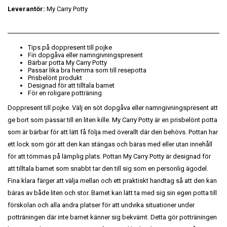
Leverantör:
My Carry Potty
Tips på doppresent till pojke
Fin dopgåva eller namngivningspresent
Bärbar potta My Carry Potty
Passar lika bra hemma som till resepotta
Prisbelönt produkt
Designad för att tilltala barnet
För en roligare potträning
Doppresent till pojke. Välj en söt dopgåva eller namngivningspresent att
ge bort som passar till en liten kille. My Carry Potty är en prisbelönt potta
som är bärbar för att lätt få följa med överallt där den behövs. Pottan har
ett lock som gör att den kan stängas och bäras med eller utan innehåll
för att tömmas på lämplig plats. Pottan My Carry Potty är designad för
att tilltala barnet som snabbt tar den till sig som en personlig ägodel.
Fina klara färger att välja mellan och ett praktiskt handtag så att den kan
bäras av både liten och stor. Barnet kan lätt ta med sig sin egen potta till
förskolan och alla andra platser för att undvika situationer under
potträningen där inte barnet känner sig bekvämt. Detta gör potträningen