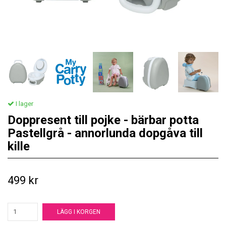
I lager
Doppresent till pojke - bärbar potta
Pastellgrå - annorlunda dopgåva till
kille
499 kr
LÄGG I KORGEN