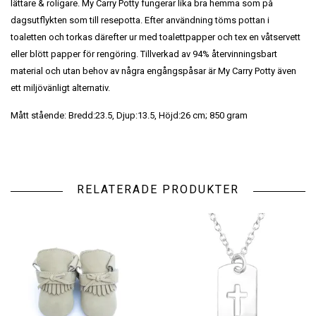
lättare & roligare. My Carry Potty fungerar lika bra hemma som på
dagsutflykten som till resepotta. Efter användning töms pottan i
toaletten och torkas därefter ur med toalettpapper och tex en våtservett
eller blött papper för rengöring. Tillverkad av 94% återvinningsbart
material och utan behov av några engångspåsar är My Carry Potty även
ett miljövänligt alternativ.
Mått stående: Bredd:23.5, Djup:13.5, Höjd:26 cm; 850 gram
RELATERADE PRODUKTER