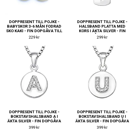
DOPPRESENT TILL POJKE -
DOPPRESENT TILL POJKE -
BABYSKOR 3-6 MÅN FODRAD
HALSBAND PLATTA MED
SKO KAKI - FIN DOPGÅVA TILL
KORS I ÄKTA SILVER - FIN
KILLE
DOPGÅVA TILL KILLE
229 kr
299 kr
DOPPRESENT TILL POJKE -
DOPPRESENT TILL POJKE -
BOKSTAVSHALSBAND A I
BOKSTAVSHALSBAND U I
ÄKTA SILVER - FIN DOPGÅVA
ÄKTA SILVER - FIN DOPGÅVA
TILL KILLE
TILL KILLE
399 kr
399 kr