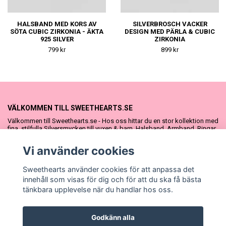
HALSBAND MED KORS AV
SILVERBROSCH VACKER
SÖTA CUBIC ZIRKONIA - ÄKTA
DESIGN MED PÄRLA & CUBIC
925 SILVER
ZIRKONIA
799 kr
899 kr
VÄLKOMMEN TILL SWEETHEARTS.SE
Välkommen till Sweethearts.se - Hos oss hittar du en stor kollektion med
fina, stilfulla Silversmycken till vuxen & barn. Halsband, Armband, Ringar
och Örhängen – alla i äkta 925 silver. Fina som presenter eller att köpa till
sig själv. Vi har även ett stort urval Doppresenter & Babypresenter och
Vi använder cookies
vår söta Sweethearts kolllektion med barnsmycken, tyllkjolar &
hårrosetter.
Sweethearts använder cookies för att anpassa det
innehåll som visas för dig och för att du ska få bästa
tänkbara upplevelse när du handlar hos oss.
Godkänn alla