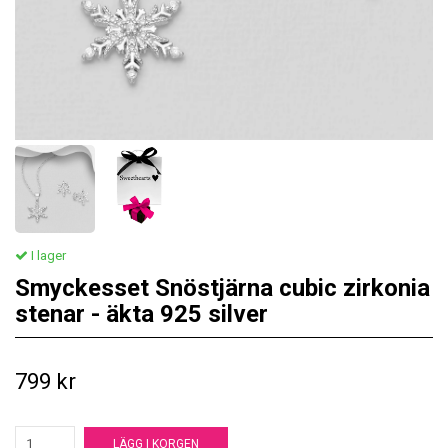
I lager
Smyckesset Snöstjärna cubic zirkonia
stenar - äkta 925 silver
799 kr
LÄGG I KORGEN