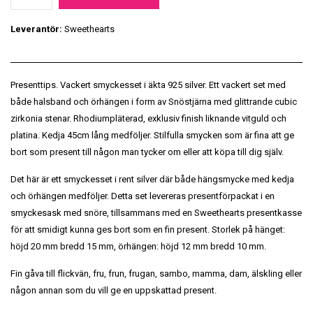
Leverantör:
Sweethearts
Presenttips. Vackert smyckesset i äkta 925 silver. Ett vackert set med
både halsband och örhängen i form av Snöstjärna med glittrande cubic
zirkonia stenar. Rhodiumpläterad, exklusiv finish liknande vitguld och
platina. Kedja 45cm lång medföljer. Stilfulla smycken som är fina att ge
bort som present till någon man tycker om eller att köpa till dig själv.
Det här är ett smyckesset i rent silver där både hängsmycke med kedja
och örhängen medföljer. Detta set levereras presentförpackat i en
smyckesask med snöre, tillsammans med en Sweethearts presentkasse
för att smidigt kunna ges bort som en fin present. Storlek på hänget:
höjd 20 mm bredd 15 mm, örhängen: höjd 12 mm bredd 10 mm.
Fin gåva till flickvän, fru, frun, frugan, sambo, mamma, dam, älskling eller
någon annan som du vill ge en uppskattad present.