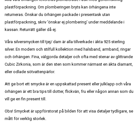
plastförpackning. Om plomberingen bryts kan örhängena inte
returneras. Önskar du örhängen packade i presentask utan
plastförpackning, skriv 'önskar ej plombering' under meddelande i
kassan. Returrätt gäller då ej.
Våra silversmycken till tjej/ dam är alla tillverkade i äkta 925 sterling
silver. En modern och stilfull kollektion med halsband, armband, ringar
och örhängen. Fina, välgjorda detaljer och ofta med stenar av glittrande
Cubic Zirkonia, som är den sten som kommer närmast en äkta diamant,
eller odlade sötvattenpärlor.
Att ge bort ett smycke är en uppskattad present eller julklapp och våra
örhängen är ett bra tips till dotter, flickvän, fru eller någon annan som du
vill ge en fin present till.
Obs! Smycket är uppförstorat på bilden för att visa detaljer tydligare, se
mått för verklig storlek.