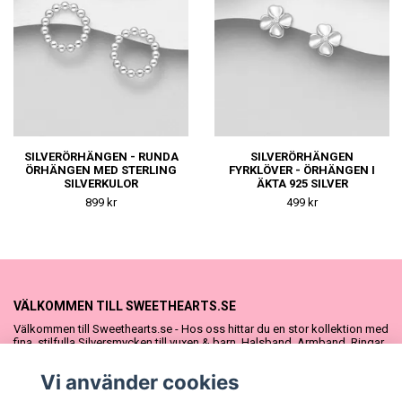
SILVERÖRHÄNGEN - RUNDA
SILVERÖRHÄNGEN
ÖRHÄNGEN MED STERLING
FYRKLÖVER - ÖRHÄNGEN I
SILVERKULOR
ÄKTA 925 SILVER
899 kr
499 kr
VÄLKOMMEN TILL SWEETHEARTS.SE
Välkommen till Sweethearts.se - Hos oss hittar du en stor kollektion med
fina, stilfulla Silversmycken till vuxen & barn. Halsband, Armband, Ringar
och Örhängen – alla i äkta 925 silver. Fina som presenter eller att köpa till
sig själv. Vi har även ett stort urval Doppresenter & Babypresenter och
Vi använder cookies
vår söta Sweethearts kolllektion med barnsmycken, tyllkjolar &
hårrosetter.