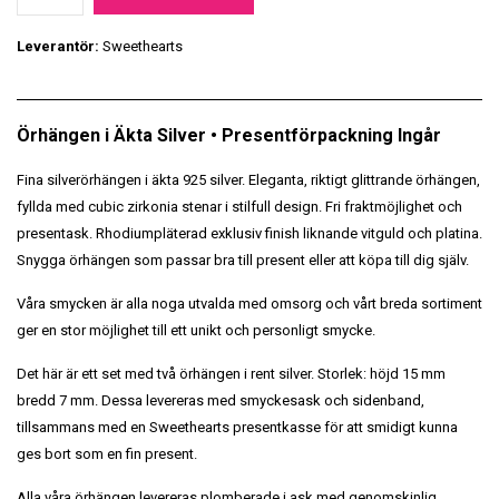
Leverantör:
Sweethearts
Örhängen i Äkta Silver • Presentförpackning Ingår
Fina silverörhängen i äkta 925 silver. Eleganta, riktigt glittrande örhängen,
fyllda med cubic zirkonia stenar i stilfull design. Fri fraktmöjlighet och
presentask. Rhodiumpläterad exklusiv finish liknande vitguld och platina.
Snygga örhängen som passar bra till present eller att köpa till dig själv.
Våra smycken är alla noga utvalda med omsorg och vårt breda sortiment
ger en stor möjlighet till ett unikt och personligt smycke.
Det här är ett set med två örhängen i rent silver. Storlek: höjd 15 mm
bredd 7 mm. Dessa levereras med smyckesask och sidenband,
tillsammans med en Sweethearts presentkasse för att smidigt kunna
ges bort som en fin present.
Alla våra örhängen levereras plomberade i ask med genomskinlig