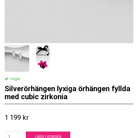
I lager
Silverörhängen lyxiga örhängen fyllda
med cubic zirkonia
1 199 kr
LÄGG I KORGEN