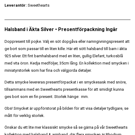
Leverantör:
Sweethearts
Halsband i Äkta Silver • Presentförpackning Ingår
Doppresent till pojke. Välj en söt dopgåva eller namngivningspresent att
ge bort som passar till en liten kille. Här ett s
ött halsband till barn i äkta
925 silver. Ett fint barnhalsband med en liten, gullig Elefant, turkosblå
med vita öron. Kedja medföljer, 35cm lång. En kollektion med smycken i
miniatyrstorlek som har fina och välgjorda detaljer.
Detta smycke levereras presentförpackat i en smyckesask med snöre,
tillsammans med en Sweethearts presentkasse för att smidigt kunna
ges bort som en fin present. Storlek hänge: mm.
Obs! Smycket är uppförstorat på bilden för att visa detaljer tydligare, se
mått för verklig storlek.
Önskar du ett lite mer klassiskt smycke så se gärna på vår Sweethearts
kollektion med halsband & armband, där flera smycken är Rhodium