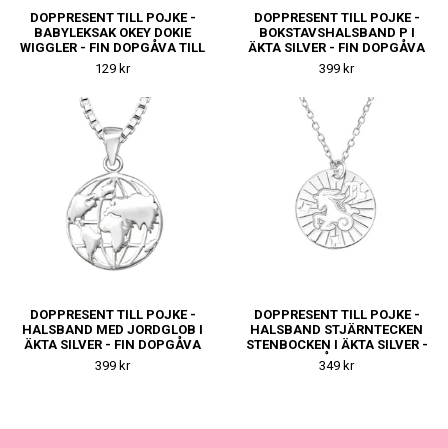
DOPPRESENT TILL POJKE -
DOPPRESENT TILL POJKE -
BABYLEKSAK OKEY DOKIE
BOKSTAVSHALSBAND P I
WIGGLER - FIN DOPGÅVA TILL
ÄKTA SILVER - FIN DOPGÅVA
KILLE
TILL KILLE
129 kr
399 kr
DOPPRESENT TILL POJKE -
DOPPRESENT TILL POJKE -
HALSBAND MED JORDGLOB I
HALSBAND STJÄRNTECKEN
ÄKTA SILVER - FIN DOPGÅVA
STENBOCKEN I ÄKTA SILVER -
TILL KILLE
FIN DOPGÅVA TILL KILLE
399 kr
349 kr