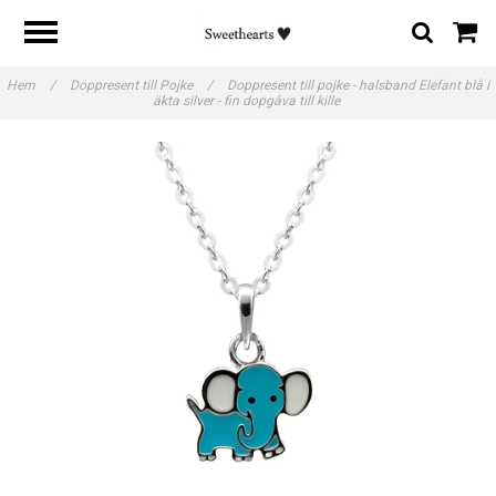
Hem
/
Doppresent till Pojke
/
Doppresent till pojke - halsband Elefant blå i
äkta silver - fin dopgåva till kille