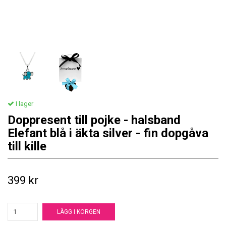
I lager
Doppresent till pojke - halsband
Elefant blå i äkta silver - fin dopgåva
till kille
399 kr
LÄGG I KORGEN