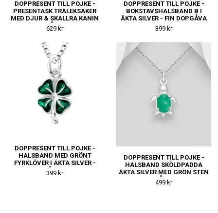
DOPPRESENT TILL POJKE -
DOPPRESENT TILL POJKE -
PRESENTASK TRÄLEKSAKER
BOKSTAVSHALSBAND B I
MED DJUR & SKALLRA KANIN
ÄKTA SILVER - FIN DOPGÅVA
- FIN DOPGÅVA TILL KILLE
TILL KILLE
629 kr
399 kr
DOPPRESENT TILL POJKE -
HALSBAND MED GRÖNT
DOPPRESENT TILL POJKE -
FYRKLÖVER I ÄKTA SILVER -
HALSBAND SKÖLDPADDA
FIN DOPGÅVA TILL KILLE
ÄKTA SILVER MED GRÖN STEN
399 kr
- FIN DOPGÅVA TILL KILLE
499 kr