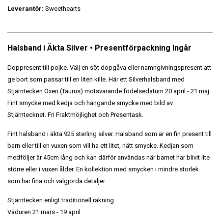
Leverantör:
Sweethearts
Halsband i Äkta Silver • Presentförpackning Ingår
Doppresent till pojke. Välj en söt dopgåva eller namngivningspresent att
ge bort som passar till en liten kille
. Här ett
Silverhalsband med
Stjärntecken Oxen (Taurus) motsvarande födelsedatum 20 april - 21 maj.
Fint smycke med kedja och hängande smycke med bild av
Stjärntecknet. Fri Fraktmöjlighet och Presentask.
Fint halsband i äkta 925 sterling silver. Halsband som är en fin present till
barn eller till en vuxen som vill ha ett litet, nätt smycke. Kedjan som
medföljer är 45cm lång och kan därför användas när barnet har blivit lite
större eller i vuxen ålder. En kollektion med smycken i mindre storlek
som har fina och välgjorda detaljer.
Stjärntecken enligt traditionell räkning
Väduren 21 mars - 19 april