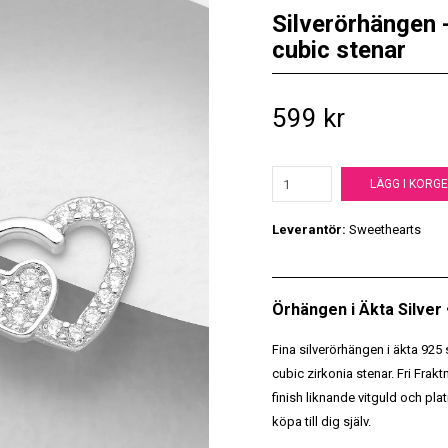
Silverörhängen -
cubic stenar
599 kr
LÄGG I KORG
Leverantör:
Sweethearts
Örhängen i Äkta Silver
Fina silverörhängen i äkta 925 
cubic zirkonia stenar. Fri Fra
finish liknande vitguld och plat
köpa till dig själv.