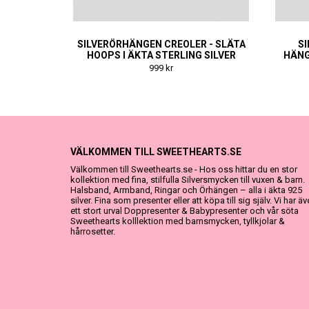
SILVERÖRHÄNGEN CREOLER - SLÄTA
S
HOOPS I ÄKTA STERLING SILVER
HÄNG
999 kr
VÄLKOMMEN TILL SWEETHEARTS.SE
Välkommen till Sweethearts.se - Hos oss hittar du en stor
kollektion med fina, stilfulla Silversmycken till vuxen & barn.
Halsband, Armband, Ringar och Örhängen – alla i äkta 925
silver. Fina som presenter eller att köpa till sig själv. Vi har ä
ett stort urval Doppresenter & Babypresenter och vår söta
Sweethearts kolllektion med barnsmycken, tyllkjolar &
hårrosetter.