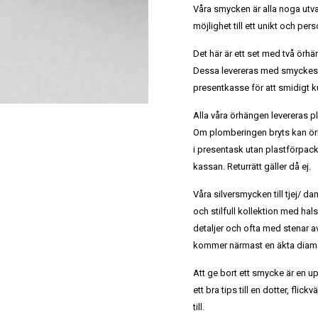
Våra smycken är alla noga utv
möjlighet till ett unikt och per
Det här är ett set med två örhä
Dessa levereras med smyckes
presentkasse för att smidigt 
Alla våra örhängen levereras 
Om plomberingen bryts kan ör
i presentask utan plastförpack
kassan. Returrätt gäller då ej.
Våra silversmycken till tjej/ dam
och stilfull kollektion med ha
detaljer och ofta med stenar a
kommer närmast en äkta diaman
Att ge bort ett smycke är en u
ett bra tips till en dotter, flic
till.