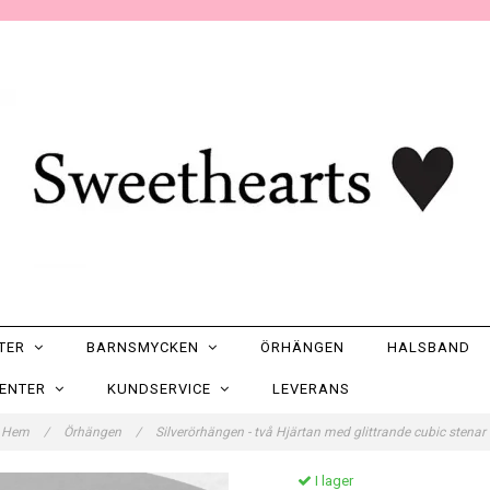
NTER
BARNSMYCKEN
ÖRHÄNGEN
HALSBAND
SENTER
KUNDSERVICE
LEVERANS
Hem
/
Örhängen
/
Silverörhängen - två Hjärtan med glittrande cubic stenar
I lager