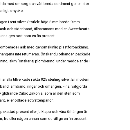
alda med omsorg och vårt breda sortiment ger en stor
sonligt smycke.
ngen i rent silver. Storlek: höjd 8 mm bredd 9 mm.
ask och sidenband, tillsammans med en Sweethearts
kunna ges bort som en fin present.
plomberade i ask med genomskinlig plastförpackning.
hängena inte returneras. Önskar du örhängen packade
ning, skriv 'önskar ej plombering' under meddelande i
 är alla tillverkade i äkta 925 sterling silver. En modern
lsband, armband, ringar och örhängen. Fina, välgjorda
v glittrande Cubic Zirkonia, som är den sten som
t, eller odlade sötvattenpärlor.
ppskattad present eller julklapp och våra örhängen är
kvän, fru eller någon annan som du vill ge en fin present