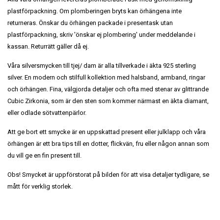
plastförpackning. Om plomberingen bryts kan örhängena inte
returneras.
Önskar du örhängen packade i presentask utan
plastförpackning, skriv 'önskar ej plombering' under meddelande i
kassan. Returrätt gäller då ej.
Våra silversmycken till tjej/ dam är alla tillverkade i äkta 925 sterling
silver. En modern och stilfull kollektion med halsband, armband, ringar
och örhängen. Fina, välgjorda detaljer och ofta med stenar av glittrande
Cubic Zirkonia, som är den sten som kommer närmast en äkta diamant,
eller odlade sötvattenpärlor.
Att ge bort ett smycke är en uppskattad present eller julklapp och våra
örhängen är ett bra tips till en dotter, flickvän, fru eller någon annan som
du vill ge en fin present till.
Obs! Smycket är uppförstorat på bilden för att visa detaljer tydligare, se
mått för verklig storlek.