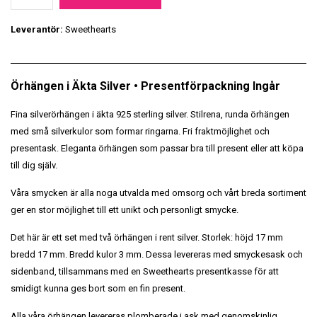
Leverantör:
Sweethearts
Örhängen i Äkta Silver • Presentförpackning Ingår
Fina silverörhängen i äkta 925 sterling silver. Stilrena, runda örhängen
med små silverkulor som formar ringarna. Fri fraktmöjlighet och
presentask. Eleganta örhängen som passar bra till present eller att köpa
till dig själv.
Våra smycken är alla noga utvalda med omsorg och vårt breda sortiment
ger en stor möjlighet till ett unikt och personligt smycke.
Det här är ett set med två örhängen i rent silver. Storlek: höjd 17 mm
bredd 17 mm. Bredd kulor 3 mm. Dessa levereras med smyckesask och
sidenband, tillsammans med en Sweethearts presentkasse för att
smidigt kunna ges bort som en fin present.
Alla våra örhängen levereras plomberade i ask med genomskinlig