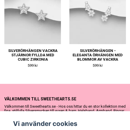
SILVERÖRHÄNGEN VACKRA
SILVERÖRHÄNGEN -
STJÄRNOR FYLLDA MED
ELEGANTA ÖRHÄNGEN MED
CUBIC ZIRKONIA
BLOMMOR AV VACKRA
STENAR
599 kr
599 kr
VÄLKOMMEN TILL SWEETHEARTS.SE
Välkommen till Sweethearts.se - Hos oss hittar du en stor kollektion med
fina, stilfulla Silversmycken till vuxen & barn. Halsband, Armband, Ringar
och Örhängen – alla i äkta 925 silver. Fina som presenter eller att köpa till
sig själv. Vi har även ett stort urval Doppresenter & Babypresenter och
Vi använder cookies
vår söta Sweethearts kolllektion med barnsmycken, tyllkjolar &
hårrosetter.