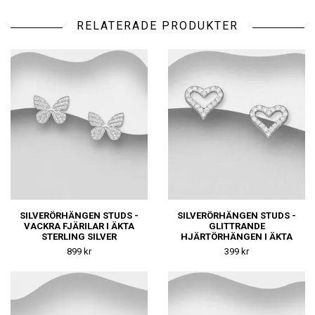
RELATERADE PRODUKTER
SILVERÖRHÄNGEN STUDS -
SILVERÖRHÄNGEN STUDS -
VACKRA FJÄRILAR I ÄKTA
GLITTRANDE
STERLING SILVER
HJÄRTÖRHÄNGEN I ÄKTA
SILVER
899 kr
399 kr