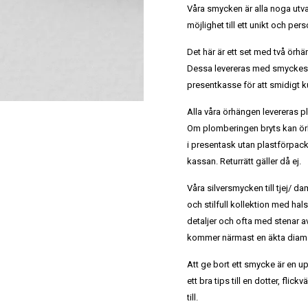
Våra smycken är alla noga utv
möjlighet till ett unikt och per
Det här är ett set med två örhä
Dessa levereras med smyckes
presentkasse för att smidigt 
Alla våra örhängen levereras 
Om plomberingen bryts kan ör
i presentask utan plastförpack
kassan. Returrätt gäller då ej.
Våra silversmycken till tjej/ dam
och stilfull kollektion med ha
detaljer och ofta med stenar a
kommer närmast en äkta diaman
Att ge bort ett smycke är en u
ett bra tips till en dotter, flic
till.