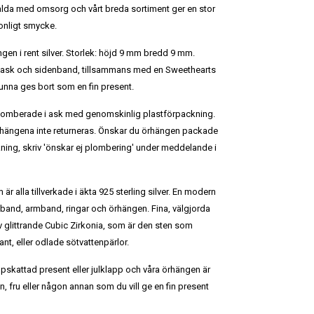
alda med omsorg och vårt breda sortiment ger en stor
sonligt smycke.
ngen i rent silver. Storlek: höjd 9 mm bredd 9 mm.
ask och sidenband, tillsammans med en Sweethearts
kunna ges bort som en fin present.
plomberade i ask med genomskinlig plastförpackning.
hängena inte returneras.
Önskar du örhängen packade
ning, skriv 'önskar ej plombering' under meddelande i
 är alla tillverkade i äkta 925 sterling silver. En modern
lsband, armband, ringar och örhängen. Fina, välgjorda
v glittrande Cubic Zirkonia, som är den sten som
t, eller odlade sötvattenpärlor.
ppskattad present eller julklapp och våra örhängen är
kvän, fru eller någon annan som du vill ge en fin present