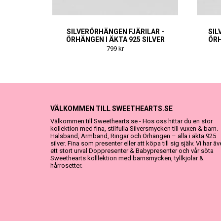
SILVERÖRHÄNGEN FJÄRILAR -
SIL
ÖRHÄNGEN I ÄKTA 925 SILVER
ÖR
799 kr
VÄLKOMMEN TILL SWEETHEARTS.SE
Välkommen till Sweethearts.se - Hos oss hittar du en stor
kollektion med fina, stilfulla Silversmycken till vuxen & barn.
Halsband, Armband, Ringar och Örhängen – alla i äkta 925
silver. Fina som presenter eller att köpa till sig själv. Vi har ä
ett stort urval Doppresenter & Babypresenter och vår söta
Sweethearts kolllektion med barnsmycken, tyllkjolar &
hårrosetter.