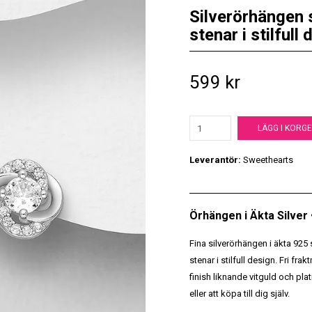
Silverörhängen s
stenar i stilfull
599 kr
LÄGG I KORG
Leverantör:
Sweethearts
Örhängen i Äkta Silver
Fina silverörhängen i äkta 925 
stenar i stilfull design. Fri f
finish liknande vitguld och pla
eller att köpa till dig själv.