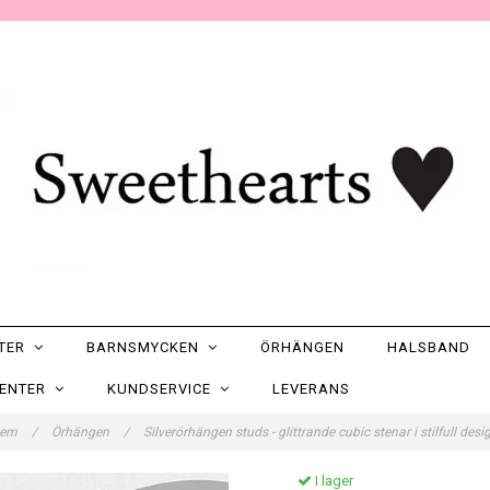
NTER
BARNSMYCKEN
ÖRHÄNGEN
HALSBAND
SENTER
KUNDSERVICE
LEVERANS
em
/
Örhängen
/
Silverörhängen studs - glittrande cubic stenar i stilfull des
I lager