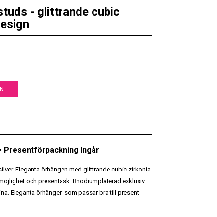
tuds - glittrande cubic
 design
EN
 • Presentförpackning Ingår
silver. Eleganta örhängen med glittrande cubic zirkonia
raktmöjlighet och presentask. Rhodiumpläterad exklusiv
tina. Eleganta örhängen som passar bra till present