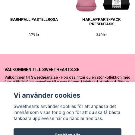
BARNPALL PASTELLROSA
HAKLAPPAR 3-PACK
PRESENTASK
379 kr
349 kr
VÄLKOMMEN TILL SWEETHEARTS.SE
Välkommen till Sweethearts.se - Hos oss hittar du en stor kollektion med
fina, stilfulla Silversmycken till vuxen & barn. Halsband, Armband, Ringar
och Örhängen – alla i äkta 925 silver. Fina som presenter eller att köpa till
sig själv. Vi har även ett stort urval Doppresenter & Babypresenter och
Vi använder cookies
vår söta Sweethearts kolllektion med barnsmycken, tyllkjolar &
hårrosetter.
Sweethearts använder cookies för att anpassa det
innehåll som visas för dig och för att du ska få bästa
tänkbara upplevelse när du handlar hos oss.
Godkänn alla