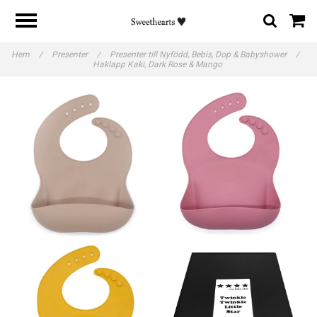
Hem
/
Presenter
/
Presenter till Nyfödd, Bebis, Dop & Babyshower
/
Haklapp Kaki, Dark Rose & Mango