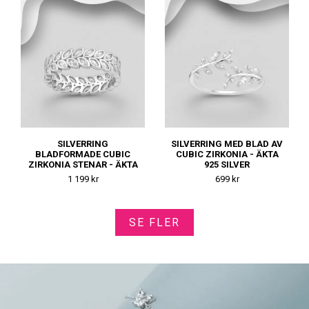
SILVERRING
SILVERRING MED BLAD AV
BLADFORMADE CUBIC
CUBIC ZIRKONIA - ÄKTA
ZIRKONIA STENAR - ÄKTA
925 SILVER
925 SILVER
1 199 kr
699 kr
SE FLER