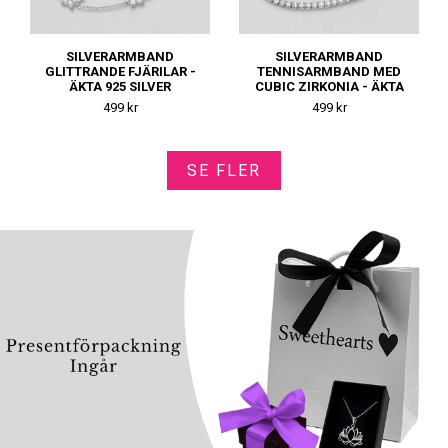
SILVERARMBAND
SILVERARMBAND
GLITTRANDE FJÄRILAR -
TENNISARMBAND MED
ÄKTA 925 SILVER
CUBIC ZIRKONIA - ÄKTA
925 SILVER
499 kr
499 kr
SE FLER