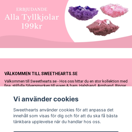
VÄLKOMMEN TILL SWEETHEARTS.SE
Välkommen till Sweethearts.se - Hos oss hittar du en stor kollektion med
fina, stilfulla Silversmycken till vuxen & barn. Halsband, Armband, Ringar
och Örhängen – alla i äkta 925 silver. Fina som presenter eller att köpa till
sig själv. Vi har även ett stort urval Doppresenter & Babypresenter och
Vi använder cookies
vår söta Sweethearts kolllektion med barnsmycken, tyllkjolar &
hårrosetter.
Sweethearts använder cookies för att anpassa det
innehåll som visas för dig och för att du ska få bästa
tänkbara upplevelse när du handlar hos oss.