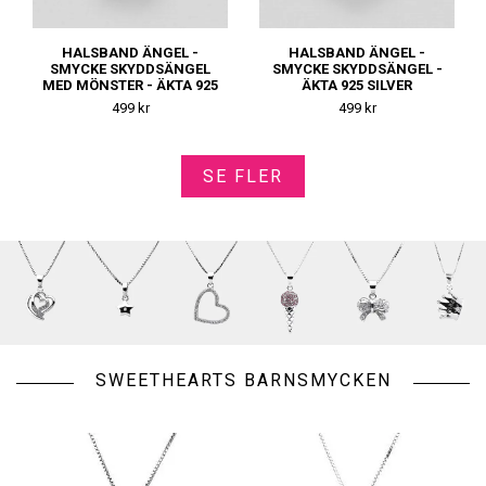
HALSBAND ÄNGEL -
HALSBAND ÄNGEL -
SMYCKE SKYDDSÄNGEL
SMYCKE SKYDDSÄNGEL -
MED MÖNSTER - ÄKTA 925
ÄKTA 925 SILVER
SILVER
499 kr
499 kr
SE FLER
SWEETHEARTS BARNSMYCKEN