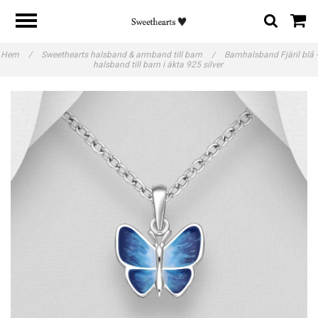
Hem
/
Sweethearts halsband & armband till barn
/
Barnhalsband Fjäril blå -
halsband till barn i äkta 925 silver