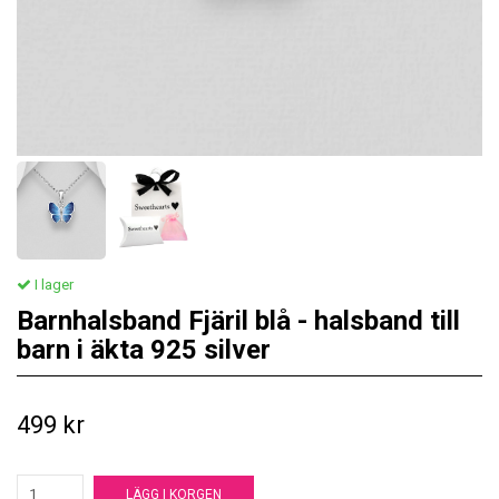
I lager
Barnhalsband Fjäril blå - halsband till
barn i äkta 925 silver
499 kr
LÄGG I KORGEN