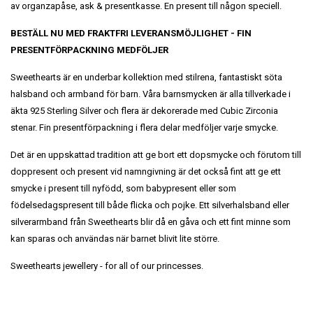
av organzapåse, ask & presentkasse. En present till någon speciell.
BESTÄLL NU MED FRAKTFRI LEVERANSMÖJLIGHET
- FIN
PRESENTFÖRPACKNING MEDFÖLJER
Sweethearts är en underbar kollektion med stilrena, fantastiskt söta
halsband och armband för barn. Våra barnsmycken är alla tillverkade i
äkta 925 Sterling Silver och flera är dekorerade med Cubic Zirconia
stenar. Fin presentförpackning i flera delar medföljer varje smycke.
Det är en uppskattad tradition att ge bort ett dopsmycke och förutom till
doppresent och present vid namngivning är det också fint att ge ett
smycke i present till nyfödd, som babypresent eller som
födelsedagspresent till både flicka och pojke. Ett silverhalsband eller
silverarmband från Sweethearts blir då en gåva och ett fint minne som
kan sparas och användas när barnet blivit lite större.
Sweethearts jewellery - for all of our princesses.