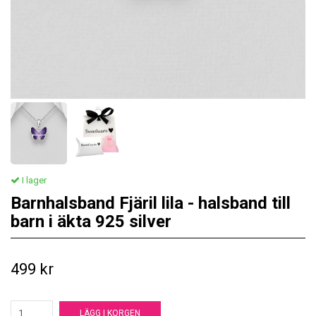
I lager
Barnhalsband Fjäril lila - halsband till
barn i äkta 925 silver
499 kr
LÄGG I KORGEN