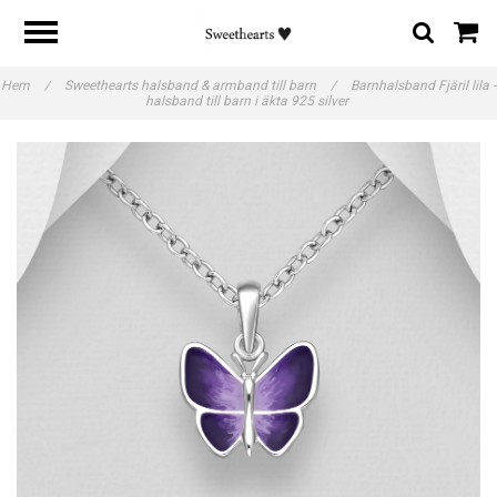
Hem
/
Sweethearts halsband & armband till barn
/
Barnhalsband Fjäril lila -
halsband till barn i äkta 925 silver