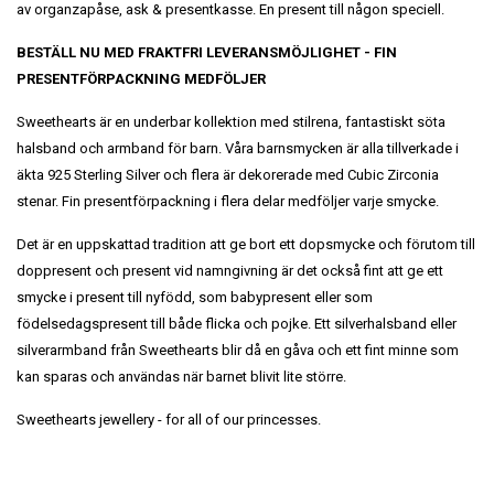
av organzapåse, ask & presentkasse. En present till någon speciell.
BESTÄLL NU MED FRAKTFRI LEVERANSMÖJLIGHET
- FIN
PRESENTFÖRPACKNING MEDFÖLJER
Sweethearts är en underbar kollektion med stilrena, fantastiskt söta
halsband och armband för barn. Våra barnsmycken är alla tillverkade i
äkta 925 Sterling Silver och flera är dekorerade med Cubic Zirconia
stenar. Fin presentförpackning i flera delar medföljer varje smycke.
Det är en uppskattad tradition att ge bort ett dopsmycke och förutom till
doppresent och present vid namngivning är det också fint att ge ett
smycke i present till nyfödd, som babypresent eller som
födelsedagspresent till både flicka och pojke. Ett silverhalsband eller
silverarmband från Sweethearts blir då en gåva och ett fint minne som
kan sparas och användas när barnet blivit lite större.
Sweethearts jewellery - for all of our princesses.