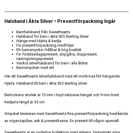
Halsband i Äkta Silver • Presentförpackning Ingår
Barnhalsband från Sweethearts
Halsband för barn i äkta 925 Sterling Silver
Hänge med Hjärta & kedja
Fin presentförpackning medföljer
Ett barnsmycke i hållbar & hög kvalitét
Fin födelsedagspresent, dopgåva, doppresent,
namngivningspresent
Vackra silverhalsband för barn i alla åldrar
Barnsmycken med stil
Här ett Sweethearts silverhalsband med ett mörkrosa fint hängande
Hjärta. Halsband till barn i äkta 925 sterling silver.
Berlockens storlek är 13 mm i höjd inklusive hänget och 9 mm bred.
Kedjans längd är 35 cm.
Smycket levereras med Sweethearts fina presentförpackning bestående
av organzapåse, ask & presentkasse. En present till någon speciell.
Sweethearts är en underbar kollektion med stilrena, fantastiskt söta