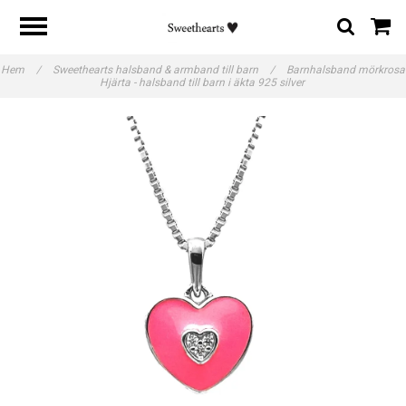
Hem
/
Sweethearts halsband & armband till barn
/
Barnhalsband mörkrosa
Hjärta - halsband till barn i äkta 925 silver