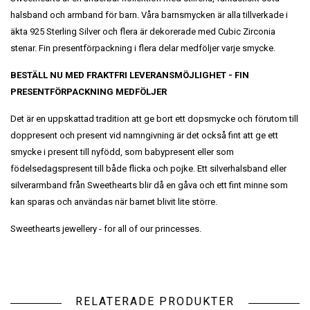
halsband och armband för barn. Våra barnsmycken är alla tillverkade i
äkta 925 Sterling Silver och flera är dekorerade med Cubic Zirconia
stenar. Fin presentförpackning i flera delar medföljer varje smycke.
BESTÄLL NU MED FRAKTFRI LEVERANSMÖJLIGHET
- FIN
PRESENTFÖRPACKNING MEDFÖLJER
Det är en uppskattad tradition att ge bort ett dopsmycke och förutom till
doppresent och present vid namngivning är det också fint att ge ett
smycke i present till nyfödd, som babypresent eller som
födelsedagspresent till både flicka och pojke. Ett silverhalsband eller
silverarmband från Sweethearts blir då en gåva och ett fint minne som
kan sparas och användas när barnet blivit lite större.
Sweethearts jewellery - for all of our princesses.
RELATERADE PRODUKTER