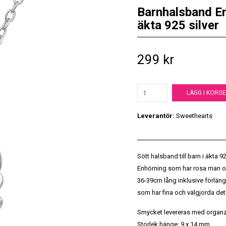
Barnhalsband Enh
äkta 925 silver
299 kr
LÄGG I KORG
Leverantör:
Sweethearts
Sött halsband till barn i äkta 92
Enhörning som har rosa man oc
36-39cm lång inklusive förläng
som har fina och välgjorda deta
Smycket levereras med organz
Storlek hänge: 9 x 14 mm.