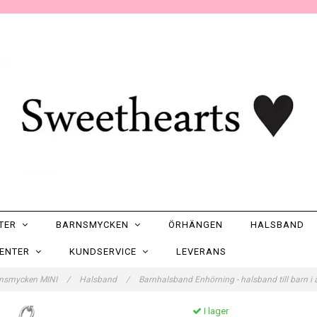
NTER
BARNSMYCKEN
ÖRHÄNGEN
HALSBAND
SENTER
KUNDSERVICE
LEVERANS
nsmycken MINI
/
Halsband
/
Barnhalsband Enhörning - halsband till barn i 
I lager