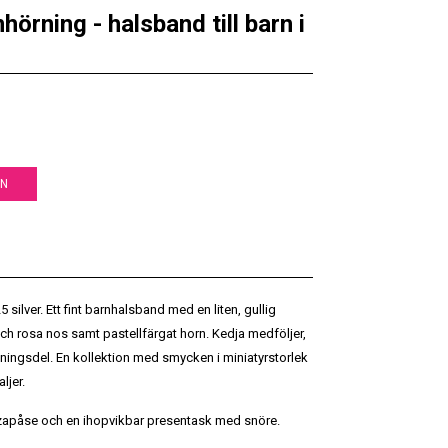
örning - halsband till barn i
EN
5 silver. Ett fint barnhalsband med en liten, gullig
h rosa nos samt pastellfärgat horn. Kedja medföljer,
ningsdel. En kollektion med smycken i miniatyrstorlek
ljer.
apåse och en ihopvikbar presentask med snöre.