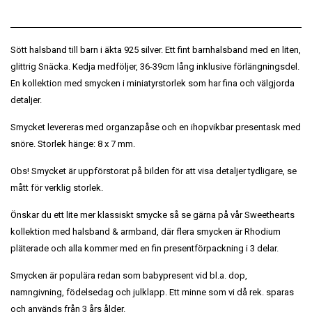
Sött halsband till barn i äkta 925 silver. Ett fint barnhalsband med en liten,
glittrig Snäcka. Kedja medföljer, 36-39cm lång inklusive förlängningsdel.
En kollektion med smycken i miniatyrstorlek som har fina och välgjorda
detaljer.
Smycket levereras med organzapåse och en ihopvikbar presentask med
snöre. Storlek hänge: 8 x 7 mm.
Obs! Smycket är uppförstorat på bilden för att visa detaljer tydligare, se
mått för verklig storlek.
Önskar du ett lite mer klassiskt smycke så se gärna på vår Sweethearts
kollektion med halsband & armband, där flera smycken är Rhodium
pläterade och alla kommer med en fin presentförpackning i 3 delar.
Smycken är populära redan som babypresent vid bl.a. dop,
namngivning, födelsedag och julklapp. Ett minne som vi då rek. sparas
och används från 3 års ålder.