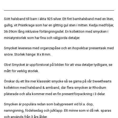
Sött halsband till barn i äkta 925 silver. Ett fint barnhalsband med en liten,
gullig, vit Prästkrage som har en glittrig gul sten i mitten. Kedja medföljer,
36-39cm lång inklusive förlängningsdel. En kollektion med smycken i
miniatyrstorlek som har fina och välgjorda detaljer.
Smycket levereras med organzapåse och en ihopvikbar presentask med
snöre. Storlek hänge: 8 x 8 mm.
Obs! Smycket är uppförstorat på bilden för att visa detaljer tydligare, se
mått för verklig storlek.
Önskar du ett lite mer klassiskt smycke så se gärna på vår Sweethearts
kollektion med halsband & armband, där flera smycken är Rhodium
pläterade och alla kommer med en fin presentförpackning i 3 delar.
Smycken är populära redan som babypresent vid bl.a. dop,
namngivning, födelsedag och julklapp. Ett minne som vi då rek. sparas
och används från 3 års ålder.