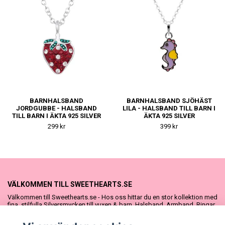
BARNHALSBAND
BARNHALSBAND SJÖHÄST
JORDGUBBE - HALSBAND
LILA - HALSBAND TILL BARN I
TILL BARN I ÄKTA 925 SILVER
ÄKTA 925 SILVER
299 kr
399 kr
VÄLKOMMEN TILL SWEETHEARTS.SE
Välkommen till Sweethearts.se - Hos oss hittar du en stor kollektion med
fina, stilfulla Silversmycken till vuxen & barn. Halsband, Armband, Ringar
och Örhängen – alla i äkta 925 silver. Fina som presenter eller att köpa till
sig själv. Vi har även ett stort urval Doppresenter & Babypresenter och