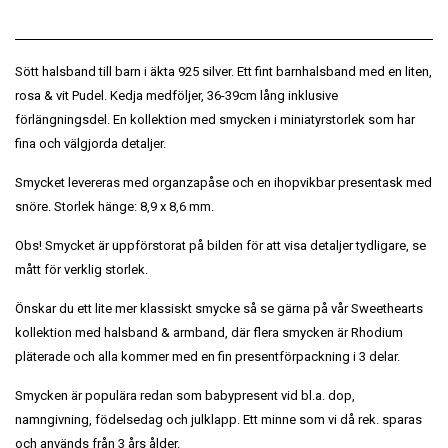
Sött halsband till barn i äkta 925 silver. Ett fint barnhalsband med en liten,
rosa & vit Pudel. Kedja medföljer, 36-39cm lång inklusive
förlängningsdel. En kollektion med smycken i miniatyrstorlek som har
fina och välgjorda detaljer.
Smycket levereras med organzapåse och en ihopvikbar presentask med
snöre. Storlek hänge: 8,9 x 8,6 mm.
Obs! Smycket är uppförstorat på bilden för att visa detaljer tydligare, se
mått för verklig storlek.
Önskar du ett lite mer klassiskt smycke så se gärna på vår Sweethearts
kollektion med halsband & armband, där flera smycken är Rhodium
pläterade och alla kommer med en fin presentförpackning i 3 delar.
Smycken är populära redan som babypresent vid bl.a. dop,
namngivning, födelsedag och julklapp. Ett minne som vi då rek. sparas
och används från 3 års ålder.