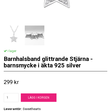
I lager
Barnhalsband glittrande Stjärna -
barnsmycke i äkta 925 silver
299 kr
LÄGG I KORGEN
Leverantör:
Sweethearts