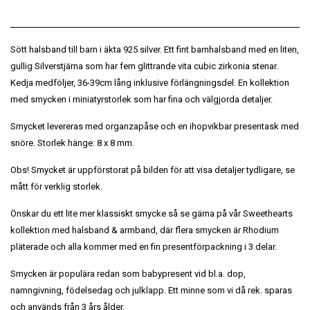
Sött halsband till barn i äkta 925 silver. Ett fint barnhalsband med en liten,
gullig Silverstjärna som har fem glittrande vita cubic zirkonia stenar.
Kedja medföljer, 36-39cm lång inklusive förlängningsdel. En kollektion
med smycken i miniatyrstorlek som har fina och välgjorda detaljer.
Smycket levereras med organzapåse och en ihopvikbar presentask med
snöre. Storlek hänge: 8 x 8 mm.
Obs! Smycket är uppförstorat på bilden för att visa detaljer tydligare, se
mått för verklig storlek.
Önskar du ett lite mer klassiskt smycke så se gärna på vår Sweethearts
kollektion med halsband & armband, där flera smycken är Rhodium
pläterade och alla kommer med en fin presentförpackning i 3 delar.
Smycken är populära redan som babypresent vid bl.a. dop,
namngivning, födelsedag och julklapp. Ett minne som vi då rek. sparas
och används från 3 års ålder.