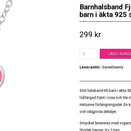
Barnhalsband Fjär
barn i äkta 925 
299 kr
LÄGG I KORG
Leverantör:
Sweethearts
Sött halsband till barn i äkta 92
tvåfärgad Fjäril i rosa och lil
inklusive förlängningsdel. En 
och välgjorda detaljer.
Smycket levereras med organz
Storlek hänge: 9 x 7 mm.