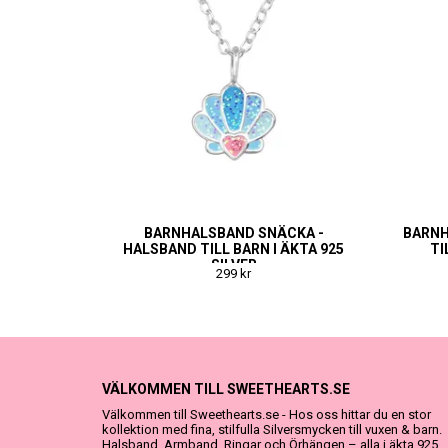
BARNHALSBAND SNÄCKA -
BARNH
HALSBAND TILL BARN I ÄKTA 925
TI
SILVER
299 kr
VÄLKOMMEN TILL SWEETHEARTS.SE
Välkommen till Sweethearts.se - Hos oss hittar du en stor
kollektion med fina, stilfulla Silversmycken till vuxen & barn.
Halsband, Armband, Ringar och Örhängen – alla i äkta 925