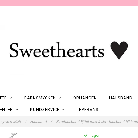
NTER
BARNSMYCKEN
ÖRHÄNGEN
HALSBAND
SENTER
KUNDSERVICE
LEVERANS
mycken MINI
/
Halsband
/
Barnhalsband Fjäril rosa & lila - halsband till barn
I lager