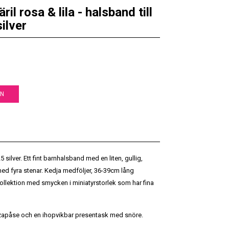
il rosa & lila - halsband till
silver
EN
5 silver. Ett fint barnhalsband med en liten, gullig,
a med fyra stenar. Kedja medföljer, 36-39cm lång
kollektion med smycken i miniatyrstorlek som har fina
apåse och en ihopvikbar presentask med snöre.