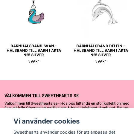
BARNHALSBAND SVAN -
BARNHALSBAND DELFIN -
HALSBAND TILL BARN I ÄKTA
HALSBAND TILL BARN I ÄKTA
925 SILVER
925 SILVER
399 kr
399 kr
VÄLKOMMEN TILL SWEETHEARTS.SE
Välkommen till Sweethearts.se - Hos oss hittar du en stor kollektion med
fina, stilfulla Silversmycken till vuxen & barn. Halsband, Armband, Ringar
och Örhängen – alla i äkta 925 silver. Fina som presenter eller att köpa till
sig själv. Vi har även ett stort urval Doppresenter & Babypresenter och
Vi använder cookies
vår söta Sweethearts kolllektion med barnsmycken, tyllkjolar &
hårrosetter.
Sweethearts använder cookies för att anpassa det