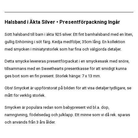
Halsband i Äkta Silver • Presentförpackning Ingår
Sött halsband till barn i äkta 925 silver. Ett fint barnhalsband med en liten,
gullig Enhörning i söt färg. Kedja medföljer, 35cm lång. En kollektion
med smycken i miniatyrstorlek som har fina och välgjorda detaljer.
Detta smycke levereras presentförpackat i en smyckesask med snöre,
tillsammans med en Sweethearts presentkasse för att smidigt kunna
ges bort som en fin present. Storlek hänge: 7 x 13 mm.
Obs! Smycket är uppförstorat på bilden för att visa detaljer tydligare, se
mått för verklig storlek.
Smycken är populära redan som babypresent vid bl.a. dop,
namngivning, födelsedag och julklapp. Ett minne som vi då rek. sparas
och används från 3 års ålder.