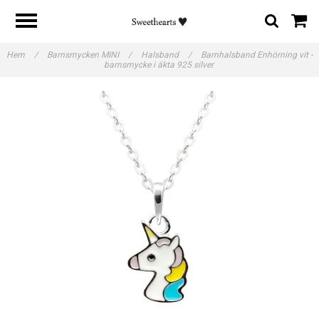
Hem
/
Barnsmycken MINI
/
Halsband
/
Barnhalsband Enhörning vit -
barnsmycke i äkta 925 silver