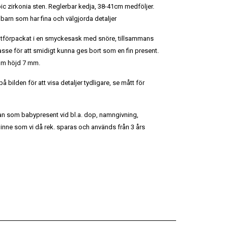
ic zirkonia sten. Reglerbar kedja, 38-41cm medföljer.
 barn som har fina och välgjorda detaljer
ntförpackat i en smyckesask med snöre, tillsammans
se för att smidigt kunna ges bort som en fin present.
 mm höjd 7 mm.
 bilden för att visa detaljer tydligare, se mått för
n som babypresent vid bl.a. dop, namngivning,
inne som vi då rek. sparas och används från 3 års