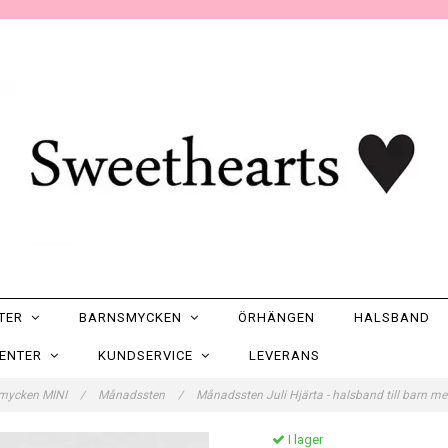
NTER
BARNSMYCKEN
ÖRHÄNGEN
HALSBAND
SENTER
KUNDSERVICE
LEVERANS
mycken MINI
/
Månadssten
/
Månadssten Juli Hjärta - halsband till barn 
I lager