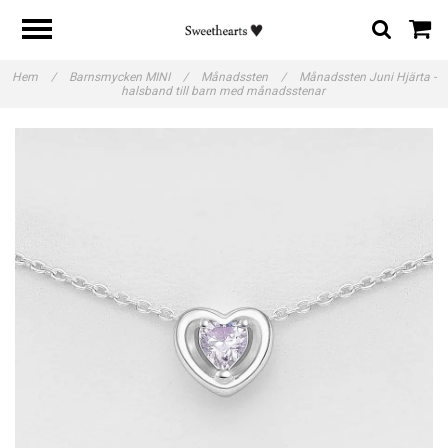
Hem
/
Barnsmycken MINI
/
Månadssten
/
Månadssten Juni Hjärta -
halsband till barn med månadsstenar