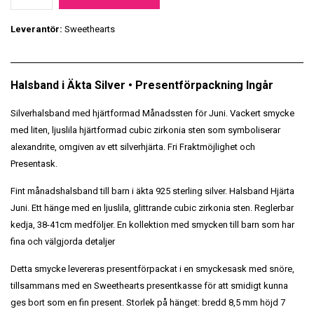
Leverantör:
Sweethearts
Halsband i Äkta Silver • Presentförpackning Ingår
Silverhalsband med hjärtformad Månadssten för Juni. Vackert smycke
med liten, ljuslila hjärtformad cubic zirkonia sten som symboliserar
alexandrite, omgiven av ett silverhjärta. Fri Fraktmöjlighet och
Presentask.
Fint månadshalsband till barn i äkta 925 sterling silver. Halsband Hjärta
Juni. Ett hänge med en ljuslila, glittrande cubic zirkonia sten. Reglerbar
kedja, 38-41cm medföljer. En kollektion med smycken till barn som har
fina och välgjorda detaljer
Detta smycke levereras presentförpackat i en smyckesask med snöre,
tillsammans med en Sweethearts presentkasse för att smidigt kunna
ges bort som en fin present. Storlek på hänget: bredd 8,5 mm höjd 7