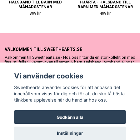
HALSBAND TILL BARN MED
HJÄRTA - HALSBAND TILL
MÅNADSSTENAR
BARN MED MÅNADSSTENAR
399 kr
499 kr
VÄLKOMMEN TILL SWEETHEARTS.SE
Välkommen till Sweethearts.se - Hos oss hittar du en stor kollektion med
fina, stilfulla Silversmycken till vuxen & barn. Halsband, Armband, Ringar
och Örhängen – alla i äkta 925 silver. Fina som presenter eller att köpa till
sig själv. Vi har även ett stort urval Doppresenter & Babypresenter och
Vi använder cookies
vår söta Sweethearts kolllektion med barnsmycken, tyllkjolar &
hårrosetter.
Sweethearts använder cookies för att anpassa det
innehåll som visas för dig och för att du ska få bästa
tänkbara upplevelse när du handlar hos oss.
Godkänn alla
© Copyright Sweethearts.se
Inställningar
Powered by Quickbutik