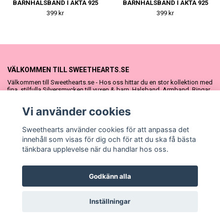
BARNHALSBAND I ÄKTA 925
BARNHALSBAND I ÄKTA 925
SILVER
SILVER
399 kr
399 kr
VÄLKOMMEN TILL SWEETHEARTS.SE
Välkommen till Sweethearts.se - Hos oss hittar du en stor kollektion med
fina, stilfulla Silversmycken till vuxen & barn. Halsband, Armband, Ringar
och Örhängen – alla i äkta 925 silver. Fina som presenter eller att köpa till
sig själv. Vi har även ett stort urval Doppresenter & Babypresenter och
Vi använder cookies
vår söta Sweethearts kolllektion med barnsmycken, tyllkjolar &
hårrosetter.
Sweethearts använder cookies för att anpassa det
innehåll som visas för dig och för att du ska få bästa
tänkbara upplevelse när du handlar hos oss.
Godkänn alla
© Copyright Sweethearts.se
Inställningar
Powered by Quickbutik