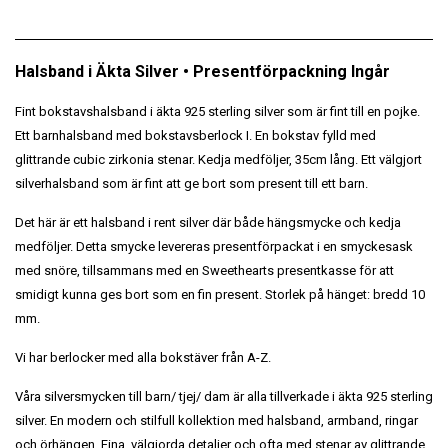
Halsband i Äkta Silver • Presentförpackning Ingår
Fint bokstavshalsband i äkta 925 sterling silver som är fint till en pojke.
Ett barnhalsband med bokstavsberlock I. En bokstav fylld med
glittrande cubic zirkonia stenar. Kedja medföljer, 35cm lång. Ett välgjort
silverhalsband som är fint att ge bort som present till ett barn.
Det här är ett halsband i rent silver där både hängsmycke och kedja
medföljer. Detta smycke levereras presentförpackat i en smyckesask
med snöre, tillsammans med en Sweethearts presentkasse för att
smidigt kunna ges bort som en fin present. Storlek på hänget: bredd 10
mm.
Vi har berlocker med alla bokstäver från A-Z.
Våra silversmycken till barn/ tjej/ dam är alla tillverkade i äkta 925 sterling
silver. En modern och stilfull kollektion med halsband, armband, ringar
och örhängen. Fina, välgjorda detaljer och ofta med stenar av glittrande