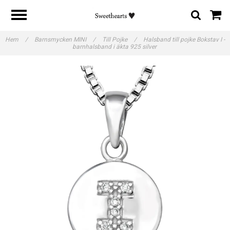
Hem
/
Barnsmycken MINI
/
Till Pojke
/
Halsband till pojke Bokstav I -
barnhalsband i äkta 925 silver