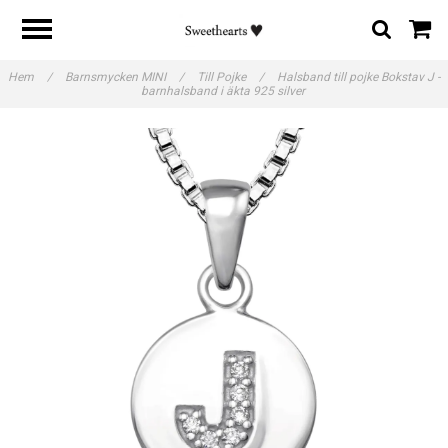
Hem
/
Barnsmycken MINI
/
Till Pojke
/
Halsband till pojke Bokstav J -
barnhalsband i äkta 925 silver