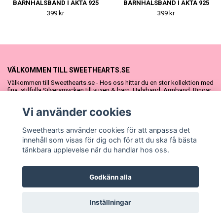
BARNHALSBAND I ÄKTA 925
BARNHALSBAND I ÄKTA 925
SILVER
SILVER
399 kr
399 kr
VÄLKOMMEN TILL SWEETHEARTS.SE
Välkommen till Sweethearts.se - Hos oss hittar du en stor kollektion med
fina, stilfulla Silversmycken till vuxen & barn. Halsband, Armband, Ringar
och Örhängen – alla i äkta 925 silver. Fina som presenter eller att köpa till
sig själv. Vi har även ett stort urval Doppresenter & Babypresenter och
Vi använder cookies
vår söta Sweethearts kolllektion med barnsmycken, tyllkjolar &
hårrosetter.
Sweethearts använder cookies för att anpassa det
innehåll som visas för dig och för att du ska få bästa
tänkbara upplevelse när du handlar hos oss.
Godkänn alla
© Copyright Sweethearts.se
Inställningar
Powered by Quickbutik