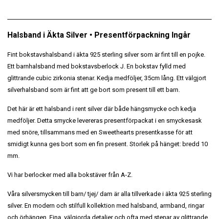
Halsband i Äkta Silver • Presentförpackning Ingår
Fint bokstavshalsband i äkta 925 sterling silver som är fint till en pojke.
Ett barnhalsband med bokstavsberlock J. En bokstav fylld med
glittrande cubic zirkonia stenar. Kedja medföljer, 35cm lång. Ett välgjort
silverhalsband som är fint att ge bort som present till ett barn.
Det här är ett halsband i rent silver där både hängsmycke och kedja
medföljer. Detta smycke levereras presentförpackat i en smyckesask
med snöre, tillsammans med en Sweethearts presentkasse för att
smidigt kunna ges bort som en fin present. Storlek på hänget: bredd 10
mm.
Vi har berlocker med alla bokstäver från A-Z.
Våra silversmycken till barn/ tjej/ dam är alla tillverkade i äkta 925 sterling
silver. En modern och stilfull kollektion med halsband, armband, ringar
och örhängen. Fina, välgjorda detaljer och ofta med stenar av glittrande