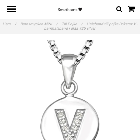
Hem
/
Barnsmycken MINI
/
Till Pojke
/
Halsband till pojke Bokstav V -
barnhalsband i äkta 925 silver