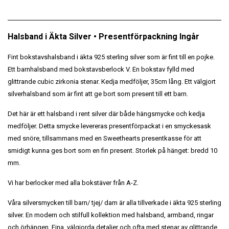
Halsband i Äkta Silver • Presentförpackning Ingår
Fint bokstavshalsband i äkta 925 sterling silver som är fint till en pojke.
Ett barnhalsband med bokstavsberlock V. En bokstav fylld med
glittrande cubic zirkonia stenar. Kedja medföljer, 35cm lång. Ett välgjort
silverhalsband som är fint att ge bort som present till ett barn.
Det här är ett halsband i rent silver där både hängsmycke och kedja
medföljer. Detta smycke levereras presentförpackat i en smyckesask
med snöre, tillsammans med en Sweethearts presentkasse för att
smidigt kunna ges bort som en fin present. Storlek på hänget: bredd 10
mm.
Vi har berlocker med alla bokstäver från A-Z.
Våra silversmycken till barn/ tjej/ dam är alla tillverkade i äkta 925 sterling
silver. En modern och stilfull kollektion med halsband, armband, ringar
och örhängen. Fina, välgjorda detaljer och ofta med stenar av glittrande