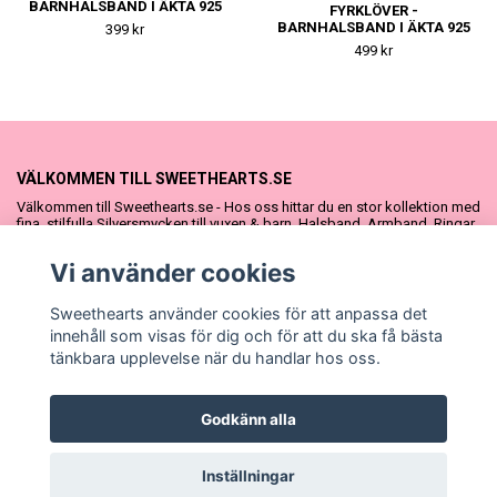
BARNHALSBAND I ÄKTA 925
FYRKLÖVER -
SILVER
BARNHALSBAND I ÄKTA 925
399 kr
SILVER
499 kr
VÄLKOMMEN TILL SWEETHEARTS.SE
Välkommen till Sweethearts.se - Hos oss hittar du en stor kollektion med
fina, stilfulla Silversmycken till vuxen & barn. Halsband, Armband, Ringar
och Örhängen – alla i äkta 925 silver. Fina som presenter eller att köpa till
sig själv. Vi har även ett stort urval Doppresenter & Babypresenter och
Vi använder cookies
vår söta Sweethearts kolllektion med barnsmycken, tyllkjolar &
hårrosetter.
Sweethearts använder cookies för att anpassa det
innehåll som visas för dig och för att du ska få bästa
tänkbara upplevelse när du handlar hos oss.
Godkänn alla
© Copyright Sweethearts.se
Inställningar
Powered by Quickbutik