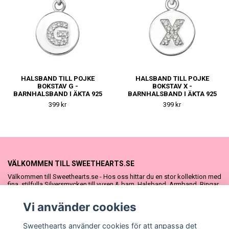
HALSBAND TILL POJKE
HALSBAND TILL POJKE
BOKSTAV G -
BOKSTAV X -
BARNHALSBAND I ÄKTA 925
BARNHALSBAND I ÄKTA 925
SILVER
SILVER
399 kr
399 kr
VÄLKOMMEN TILL SWEETHEARTS.SE
Välkommen till Sweethearts.se - Hos oss hittar du en stor kollektion med
fina, stilfulla Silversmycken till vuxen & barn. Halsband, Armband, Ringar
och Örhängen – alla i äkta 925 silver. Fina som presenter eller att köpa till
sig själv. Vi har även ett stort urval Doppresenter & Babypresenter och
Vi använder cookies
vår söta Sweethearts kolllektion med barnsmycken, tyllkjolar &
hårrosetter.
Sweethearts använder cookies för att anpassa det