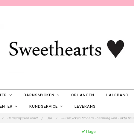
NTER
BARNSMYCKEN
ÖRHÄNGEN
HALSBAND
SENTER
KUNDSERVICE
LEVERANS
/
Barnsmycken MINI
/
Jul
/
Julsmycken till barn - barnring Ren - äkta 925
I lager