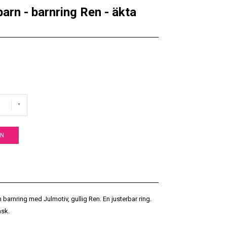
barn - barnring Ren - äkta
EN
 Fin barnring med Julmotiv, gullig Ren. En justerbar ring.
ask.