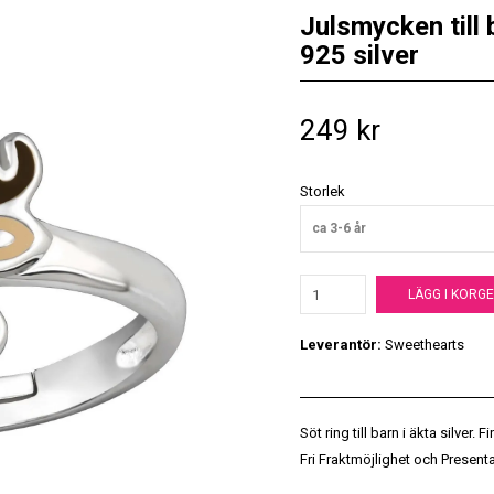
Julsmycken till 
925 silver
249 kr
Storlek
ca 3-6 år
LÄGG I KORG
Leverantör:
Sweethearts
Söt ring till barn i äkta silver.
Fri Fraktmöjlighet och Present