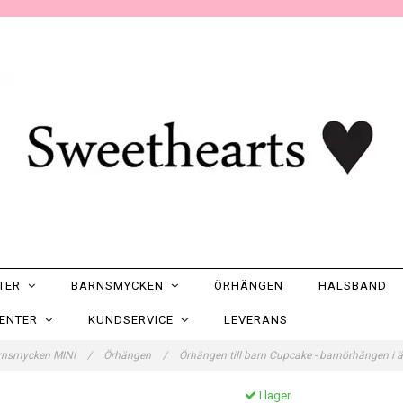
NTER
BARNSMYCKEN
ÖRHÄNGEN
HALSBAND
SENTER
KUNDSERVICE
LEVERANS
rnsmycken MINI
/
Örhängen
/
Örhängen till barn Cupcake - barnörhängen i ä
I lager