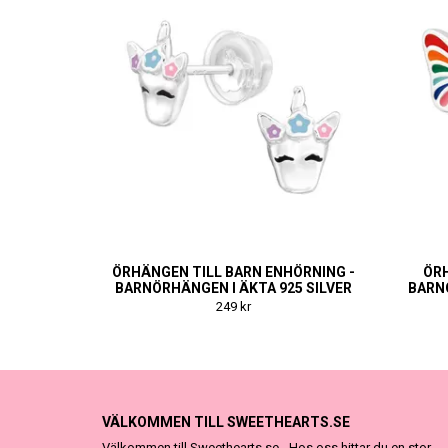
ÖRHÄNGEN TILL BARN ENHÖRNING -
ÖRH
BARNÖRHÄNGEN I ÄKTA 925 SILVER
BARNÖ
249 kr
VÄLKOMMEN TILL SWEETHEARTS.SE
Välkommen till Sweethearts.se - Hos oss hittar du en stor