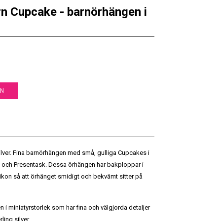
arn Cupcake - barnörhängen i
EN
 silver. Fina barnörhängen med små, gulliga Cupcakes i
het och Presentask. Dessa örhängen har bakploppar i
ilikon så att örhänget smidigt och bekvämt sitter på
i miniatyrstorlek som har fina och välgjorda detaljer
ling silver.