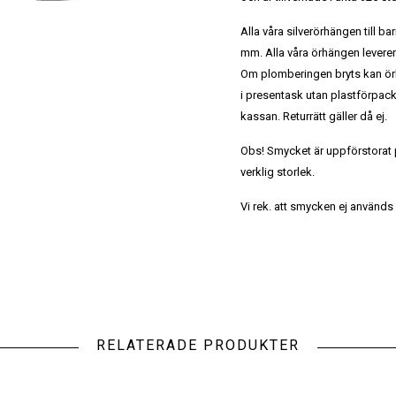
Alla våra silverörhängen till b
mm. Alla våra örhängen lever
Om plomberingen bryts kan ör
i presentask utan plastförpack
kassan. Returrätt gäller då ej.
Obs! Smycket är uppförstorat på
verklig storlek.
Vi rek. att smycken ej används 
RELATERADE PRODUKTER