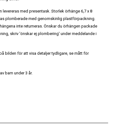
arn levereras med presentask. Storlek örhänge 6,7 x 8
eras plomberade med genomskinlig plastförpackning.
hängena inte returneras. Önskar du örhängen packade
ning, skriv 'önskar ej plombering' under meddelande i
 bilden för att visa detaljer tydligare, se mått för
av barn under 3 år.