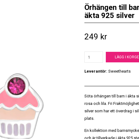
Örhängen till b
äkta 925 silver
249 kr
LÄGG I KORG
Leverantör:
Sweethearts
Söta örhängen till barn i äkta
rosa och lila. Fri Fraktmöjlig
silver som har ett överdrag i s
plats.
En kollektion med barnsmycken 
och är tillverkade i äkta 925 ster