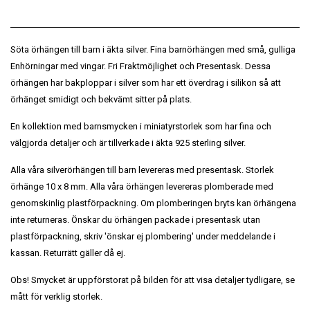
Söta örhängen till barn i äkta silver. Fina barnörhängen med små, gulliga
Enhörningar med vingar. Fri Fraktmöjlighet och Presentask. Dessa
örhängen har bakploppar i silver som har ett överdrag i silikon så att
örhänget smidigt och bekvämt sitter på plats.
En kollektion med barnsmycken i miniatyrstorlek som har fina och
välgjorda detaljer och är tillverkade i äkta 925 sterling silver.
Alla våra silverörhängen till barn levereras med presentask. Storlek
örhänge 10 x 8 mm. Alla våra örhängen levereras plomberade med
genomskinlig plastförpackning. Om plomberingen bryts kan örhängena
inte returneras. Önskar du örhängen packade i presentask utan
plastförpackning, skriv 'önskar ej plombering' under meddelande i
kassan. Returrätt gäller då ej.
Obs! Smycket är uppförstorat på bilden för att visa detaljer tydligare, se
mått för verklig storlek.