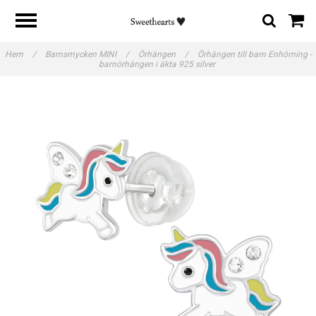
Hem
/
Barnsmycken MINI
/
Örhängen
/
Örhängen till barn Enhörning -
barnörhängen i äkta 925 silver