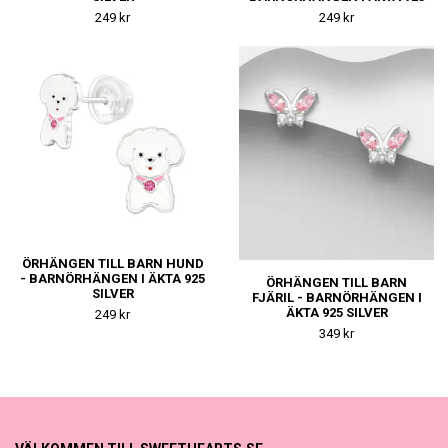
SILVER
249 kr
249 kr
ÖRHÄNGEN TILL BARN HUND
- BARNÖRHÄNGEN I ÄKTA 925
ÖRHÄNGEN TILL BARN
SILVER
FJÄRIL - BARNÖRHÄNGEN I
ÄKTA 925 SILVER
249 kr
349 kr