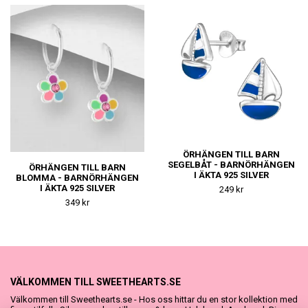
ÖRHÄNGEN TILL BARN
SEGELBÅT - BARNÖRHÄNGEN
ÖRHÄNGEN TILL BARN
I ÄKTA 925 SILVER
BLOMMA - BARNÖRHÄNGEN
I ÄKTA 925 SILVER
249 kr
349 kr
VÄLKOMMEN TILL SWEETHEARTS.SE
Välkommen till Sweethearts.se - Hos oss hittar du en stor kollektion med