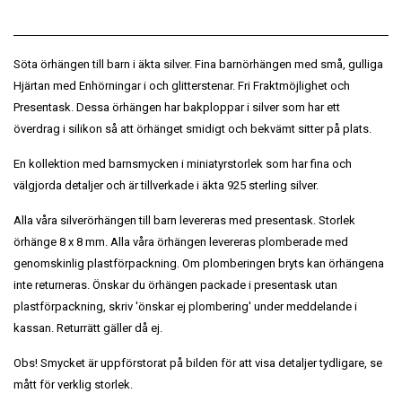
Söta örhängen till barn i äkta silver. Fina barnörhängen med små, gulliga
Hjärtan med Enhörningar i och glitterstenar. Fri Fraktmöjlighet och
Presentask. Dessa örhängen har bakploppar i silver som har ett
överdrag i silikon så att örhänget smidigt och bekvämt sitter på plats.
En kollektion med barnsmycken i miniatyrstorlek som har fina och
välgjorda detaljer och är tillverkade i äkta 925 sterling silver.
Alla våra silverörhängen till barn levereras med presentask. Storlek
örhänge 8 x 8 mm. Alla våra örhängen levereras plomberade med
genomskinlig plastförpackning. Om plomberingen bryts kan örhängena
inte returneras. Önskar du örhängen packade i presentask utan
plastförpackning, skriv 'önskar ej plombering' under meddelande i
kassan. Returrätt gäller då ej.
Obs! Smycket är uppförstorat på bilden för att visa detaljer tydligare, se
mått för verklig storlek.