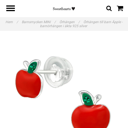
Hem
/
Barnsmycken MINI
/
Örhängen
/
Örhängen till barn Äpple -
barnörhängen i äkta 925 silver