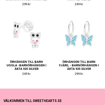
SILVER
299 kr
249 kr
ÖRHÄNGEN TILL BARN
ÖRHÄNGEN TILL BARN
UGGLA -BARNÖRHÄNGEN I
FJÄRIL - BARNÖRHÄNGEN I
ÄKTA 925 SILVER
ÄKTA 925 SILVER
249 kr
299 kr
VÄLKOMMEN TILL SWEETHEARTS.SE