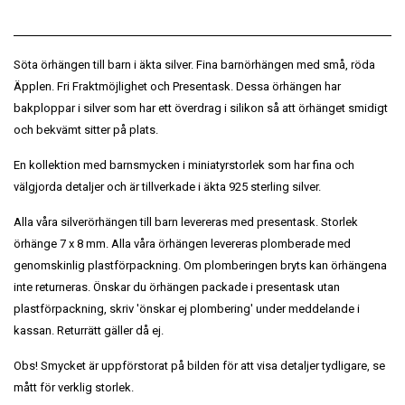
Söta örhängen till barn i äkta silver. Fina barnörhängen med små, röda
Äpplen. Fri Fraktmöjlighet och Presentask. Dessa örhängen har
bakploppar i silver som har ett överdrag i silikon så att örhänget smidigt
och bekvämt sitter på plats.
En kollektion med barnsmycken i miniatyrstorlek som har fina och
välgjorda detaljer och är tillverkade i äkta 925 sterling silver.
Alla våra silverörhängen till barn levereras med presentask. Storlek
örhänge 7 x 8 mm. Alla våra örhängen levereras plomberade med
genomskinlig plastförpackning. Om plomberingen bryts kan örhängena
inte returneras. Önskar du örhängen packade i presentask utan
plastförpackning, skriv 'önskar ej plombering' under meddelande i
kassan. Returrätt gäller då ej.
Obs! Smycket är uppförstorat på bilden för att visa detaljer tydligare, se
mått för verklig storlek.