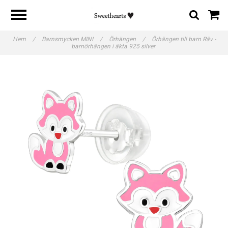
Hem
/
Barnsmycken MINI
/
Örhängen
/
Örhängen till barn Räv -
barnörhängen i äkta 925 silver