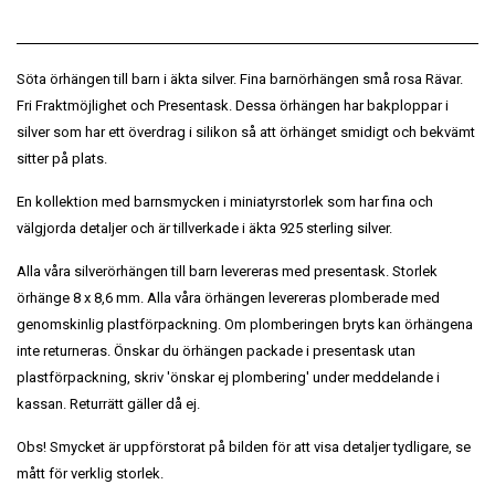
Söta örhängen till barn i äkta silver. Fina barnörhängen små rosa Rävar.
Fri Fraktmöjlighet och Presentask. Dessa örhängen har bakploppar i
silver som har ett överdrag i silikon så att örhänget smidigt och bekvämt
sitter på plats.
En kollektion med barnsmycken i miniatyrstorlek som har fina och
välgjorda detaljer och är tillverkade i äkta 925 sterling silver.
Alla våra silverörhängen till barn levereras med presentask. Storlek
örhänge 8 x 8,6 mm. Alla våra örhängen levereras plomberade med
genomskinlig plastförpackning. Om plomberingen bryts kan örhängena
inte returneras. Önskar du örhängen packade i presentask utan
plastförpackning, skriv 'önskar ej plombering' under meddelande i
kassan. Returrätt gäller då ej.
Obs! Smycket är uppförstorat på bilden för att visa detaljer tydligare, se
mått för verklig storlek.