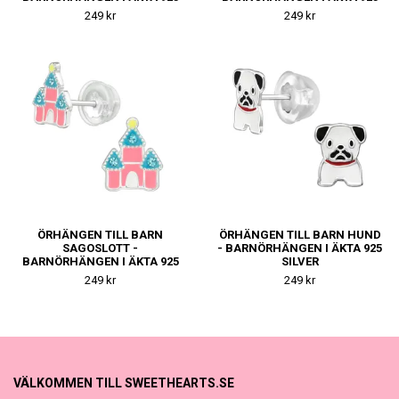
SILVER
SILVER
249 kr
249 kr
ÖRHÄNGEN TILL BARN
ÖRHÄNGEN TILL BARN HUND
SAGOSLOTT -
- BARNÖRHÄNGEN I ÄKTA 925
BARNÖRHÄNGEN I ÄKTA 925
SILVER
SILVER
249 kr
249 kr
VÄLKOMMEN TILL SWEETHEARTS.SE