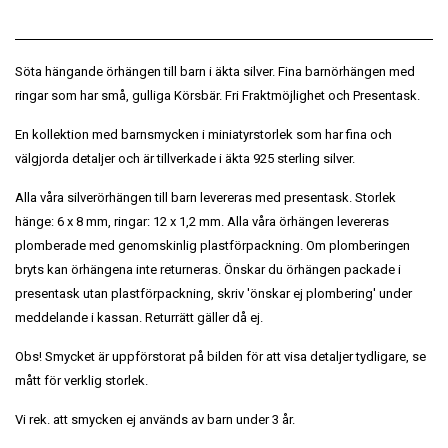
Söta hängande örhängen till barn i äkta silver. Fina barnörhängen med
ringar som har små, gulliga Körsbär. Fri Fraktmöjlighet och Presentask.
En kollektion med barnsmycken i miniatyrstorlek som har fina och
välgjorda detaljer och är tillverkade i äkta 925 sterling silver.
Alla våra silverörhängen till barn levereras med presentask. Storlek
hänge: 6 x 8 mm, ringar: 12 x 1,2 mm. Alla våra örhängen levereras
plomberade med genomskinlig plastförpackning. Om plomberingen
bryts kan örhängena inte returneras. Önskar du örhängen packade i
presentask utan plastförpackning, skriv 'önskar ej plombering' under
meddelande i kassan. Returrätt gäller då ej.
Obs! Smycket är uppförstorat på bilden för att visa detaljer tydligare, se
mått för verklig storlek.
Vi rek. att smycken ej används av barn under 3 år.