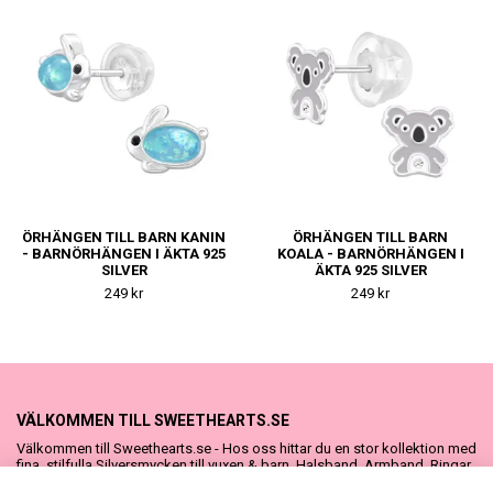
ÖRHÄNGEN TILL BARN KANIN
ÖRHÄNGEN TILL BARN
- BARNÖRHÄNGEN I ÄKTA 925
KOALA - BARNÖRHÄNGEN I
SILVER
ÄKTA 925 SILVER
249 kr
249 kr
VÄLKOMMEN TILL SWEETHEARTS.SE
Välkommen till Sweethearts.se - Hos oss hittar du en stor kollektion med
fina, stilfulla Silversmycken till vuxen & barn. Halsband, Armband, Ringar
och Örhängen – alla i äkta 925 silver. Fina som presenter eller att köpa till