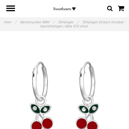
Hem
/
Barnsmycken MINI
/
Örhängen
/
Örhängen till barn Körsbär -
barnörhängen i äkta 925 silver