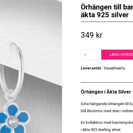
Örhängen till b
äkta 925 silver
349 kr
LÄGG I KORG
Leverantör:
Sweethearts
Örhängen i Äkta Silver
Söta hängande örhängen till ba
blå Blommor med sten i mitten.
En kollektion med barnsmycken 
i äkta 925 sterling silver.