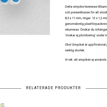
Detta smycke levereras till
och presentkasse för att smidi
8,5 x 11 mm, ringar: 12 x 1,2
genomskinlig plastförpacknin
returneras. Önskar du örhänge
'önskar ej plombering' under m
Obs! Smycket är uppförstorat på
verklig storlek.
Vi rek. att smycken ej används 
RELATERADE PRODUKTER