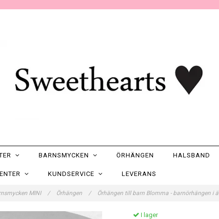
NTER
BARNSMYCKEN
ÖRHÄNGEN
HALSBAND
SENTER
KUNDSERVICE
LEVERANS
rnsmycken MINI
/
Örhängen
/
Örhängen till barn Blomma - barnörhängen i ä
I lager