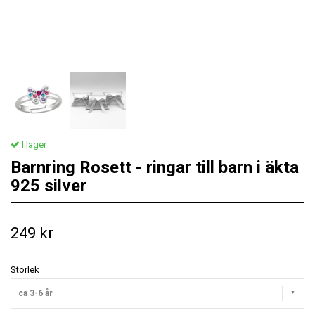
I lager
Barnring Rosett - ringar till barn i äkta
925 silver
249 kr
Storlek
ca 3-6 år