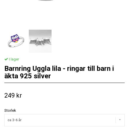
I lager
Barnring Uggla lila - ringar till barn i
äkta 925 silver
249 kr
Storlek
ca 3-6 år