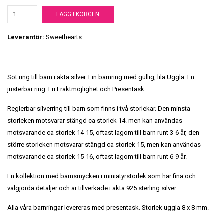
LÄGG I KORGEN
Leverantör:
Sweethearts
Söt ring till barn i äkta silver. Fin barnring med gullig, lila Uggla. En
justerbar ring. Fri Fraktmöjlighet och Presentask.
Reglerbar silverring till barn som finns i två storlekar. Den minsta
storleken motsvarar stängd ca storlek 14. men kan användas
motsvarande ca storlek 14-15, oftast lagom till barn runt 3-6 år, den
större storleken motsvarar stängd ca storlek 15, men kan användas
motsvarande ca storlek 15-16, oftast lagom till barn runt 6-9 år.
En kollektion med barnsmycken i miniatyrstorlek som har fina och
välgjorda detaljer och är tillverkade i äkta 925 sterling silver.
Alla våra barnringar levereras med presentask. Storlek uggla 8 x 8 mm.