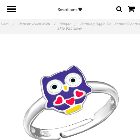
Hem
/
Barnsmycken MINI
/
Ringar
/
Barnring Uggla lila - ringar till barn i
äkta 925 silver