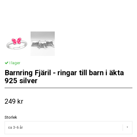
I lager
Barnring Fjäril - ringar till barn i äkta
925 silver
249 kr
Storlek
ca 3-6 år