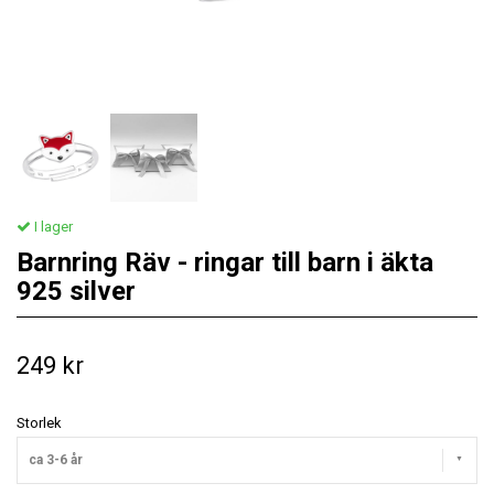
I lager
Barnring Räv - ringar till barn i äkta
925 silver
249 kr
Storlek
ca 3-6 år