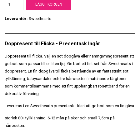
LÄGG I KORGEN
Leverantör:
Sweethearts
Doppresent till Flicka • Presentask Ingår
Doppresent till flicka. Välj en söt dopgåva eller namngivningspresent att
ge bort som passar till en liten tjej.
Ge bort ett fint set från Sweethearts i
doppresent. En fin dopgåva till flicka bestående av en fantastiskt söt
tyllklänning, babysandaler och tre hårrosetter i matchande färgtoner
som kommer tillsammans med ett fint upphängbart rosettband för en
dekorativ förvaring.
Levereras i en Sweethearts presentask - klart att ge bort som en fin gåva.
storlek 80 i tyllklänning, 6-12 mån på skor och small 7,5cm på
hårrosetter.