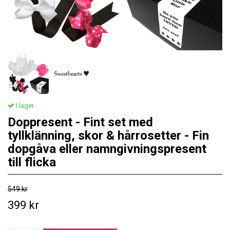
I lager
Doppresent - Fint set med
tyllklänning, skor & hårrosetter - Fin
dopgåva eller namngivningspresent
till flicka
549 kr
399 kr