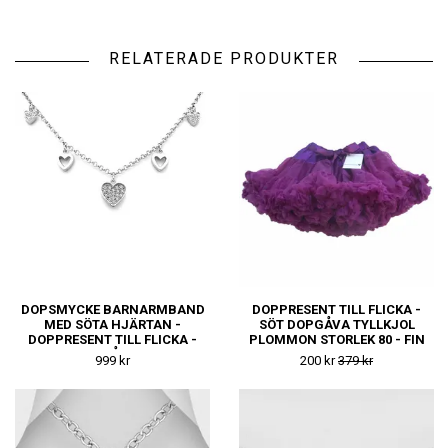
RELATERADE PRODUKTER
DOPSMYCKE BARNARMBAND
DOPPRESENT TILL FLICKA -
MED SÖTA HJÄRTAN -
SÖT DOPGÅVA TYLLKJOL
DOPPRESENT TILL FLICKA -
PLOMMON STORLEK 80 - FIN
FIN DOPGÅVA ELLER
NAMNGIVNINGSPRESENT
999 kr
200 kr
379 kr
NAMNGIVNINGSPRESENT