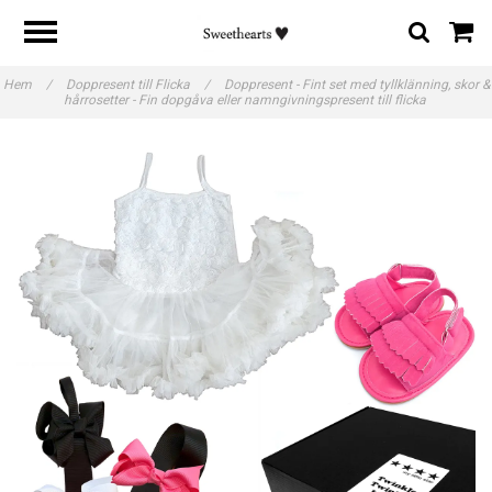
Hem
/
Doppresent till Flicka
/
Doppresent - Fint set med tyllklänning, skor &
hårrosetter - Fin dopgåva eller namngivningspresent till flicka