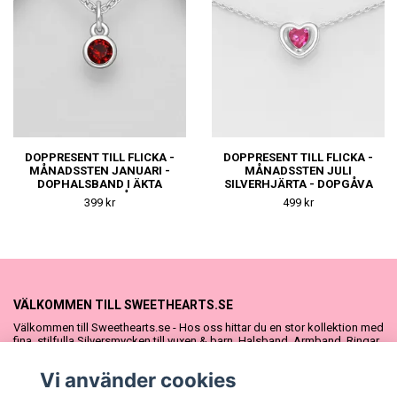
DOPPRESENT TILL FLICKA -
DOPPRESENT TILL FLICKA -
MÅNADSSTEN JANUARI -
MÅNADSSTEN JULI
DOPHALSBAND I ÄKTA
SILVERHJÄRTA - DOPGÅVA
SILVER - FIN DOPGÅVA ELLER
ELLER
399 kr
499 kr
NAMNGIVNINGSPRESENT
NAMNGIVNINGSPRESENT
VÄLKOMMEN TILL SWEETHEARTS.SE
Välkommen till Sweethearts.se - Hos oss hittar du en stor kollektion med
fina, stilfulla Silversmycken till vuxen & barn. Halsband, Armband, Ringar
och Örhängen – alla i äkta 925 silver. Fina som presenter eller att köpa till
sig själv. Vi har även ett stort urval Doppresenter & Babypresenter och
Vi använder cookies
vår söta Sweethearts kolllektion med barnsmycken, tyllkjolar &
hårrosetter.