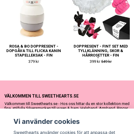
ROSA & BO DOPPRESENT -
DOPPRESENT - FINT SET MED
DOPGÅVA TILL FLICKA KANIN
TYLLKLÄNNING, SKOR &
STAPELLEKSAK - FIN
HÅRROSETTER - FIN
NAMNGIVNINGSPRESENT
DOPGÅVA ELLER
379 kr
399 kr
549 kr
NAMNGIVNINGSPRESENT
TILL FLICKA
VÄLKOMMEN TILL SWEETHEARTS.SE
Välkommen till Sweethearts.se - Hos oss hittar du en stor kollektion med
fina, stilfulla Silversmycken till vuxen & barn. Halsband, Armband, Ringar
och Örhängen – alla i äkta 925 silver. Fina som presenter eller att köpa till
sig själv. Vi har även ett stort urval Doppresenter & Babypresenter och
Vi använder cookies
vår söta Sweethearts kolllektion med barnsmycken, tyllkjolar &
hårrosetter.
Sweethearts använder cookies för att anpassa det