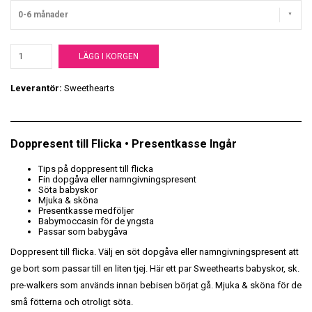
0-6 månader
LÄGG I KORGEN
Leverantör:
Sweethearts
Doppresent till Flicka • Presentkasse Ingår
Tips på doppresent till flicka
Fin dopgåva eller namngivningspresent
Söta babyskor
Mjuka & sköna
Presentkasse medföljer
Babymoccasin för de yngsta
Passar som babygåva
Doppresent till flicka. Välj en söt dopgåva eller namngivningspresent att
ge bort som passar till en liten tjej.
Här ett par
Sweethearts babyskor, sk.
pre-walkers som används innan bebisen börjat gå. Mjuka & sköna för de
små fötterna och otroligt söta.