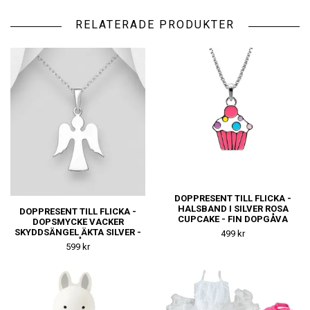
RELATERADE PRODUKTER
DOPPRESENT TILL FLICKA -
HALSBAND I SILVER ROSA
DOPPRESENT TILL FLICKA -
CUPCAKE - FIN DOPGÅVA
DOPSMYCKE VACKER
ELLER
SKYDDSÄNGEL ÄKTA SILVER -
499 kr
NAMNGIVNINGSPRESENT
FIN DOPGÅVA ELLER
599 kr
NAMNGIVNINGSPRESENT