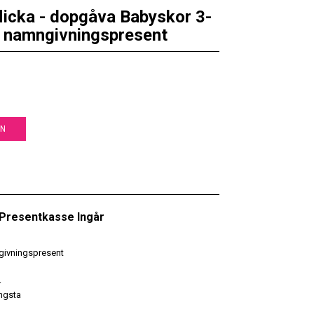
flicka - dopgåva Babyskor 3-
n namngivningspresent
EN
• Presentkasse Ingår
givningspresent
r
ngsta