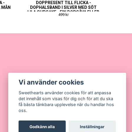
A -
DOPPRESENT TILL FLICKA -
2 MÅN
DOPHALSBAND I SILVER MED SÖT
LILA CUPCAKE - FIN DOPGÅVA ELLER
499 kr
T
NAMNGIVNINGSPRESENT
Vi använder cookies
Sweethearts använder cookies för att anpassa
det innehåll som visas för dig och för att du ska
få bästa tänkbara upplevelse när du handlar hos
oss.
Godkänn alla
Inställningar