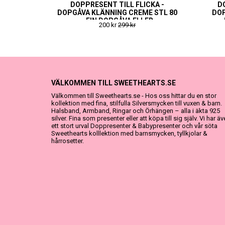
DOPPRESENT TILL FLICKA -
D
DOPGÅVA KLÄNNING CREME STL 80
DOP
- FIN DOPGÅVA ELLER
200 kr
299 kr
NAMNGIVNINGSPRESENT
VÄLKOMMEN TILL SWEETHEARTS.SE
Välkommen till Sweethearts.se - Hos oss hittar du en stor
kollektion med fina, stilfulla Silversmycken till vuxen & barn.
Halsband, Armband, Ringar och Örhängen – alla i äkta 925
silver. Fina som presenter eller att köpa till sig själv. Vi har ä
ett stort urval Doppresenter & Babypresenter och vår söta
Sweethearts kolllektion med barnsmycken, tyllkjolar &
hårrosetter.