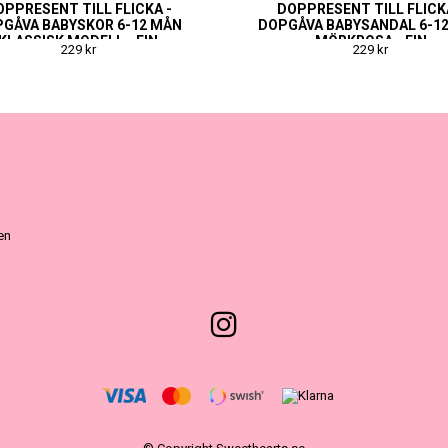
OPPRESENT TILL FLICKA -
DOPPRESENT TILL FLICK
GÅVA BABYSKOR 6-12 MÅN
DOPGÅVA BABYSANDAL 6-1
KLASSISK MODELL - FIN
MÖRKROSA - FIN
229 kr
229 kr
NAMNGIVNINGSPRESENT
NAMNGIVNINGSPRESEN
ven