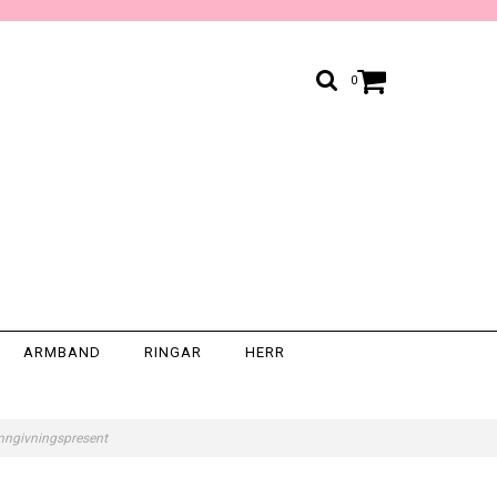
0
ARMBAND
RINGAR
HERR
amngivningspresent