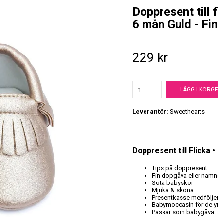
Doppresent till 
6 mån Guld - Fi
229 kr
LÄGG I KORG
Leverantör:
Sweethearts
Doppresent till Flicka 
Tips på doppresent
Fin dopgåva eller namn
Söta babyskor
Mjuka & sköna
Presentkasse medfölje
Babymoccasin för de y
Passar som babygåva