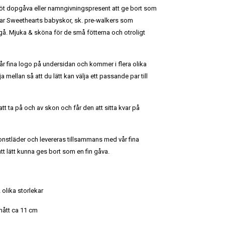
n söt dopgåva eller namngivningspresent att ge bort som
ar
Sweethearts babyskor, sk. pre-walkers som
gå. Mjuka & sköna för de små fötterna och otroligt
r fina logo på undersidan och kommer i flera olika
ja mellan så att du lätt kan välja ett passande par till
att ta på och av skon och får den att sitta kvar på
konstläder och levereras tillsammans med vår fina
t lätt kunna ges bort som en fin gåva.
 olika storlekar
rmått ca 11 cm