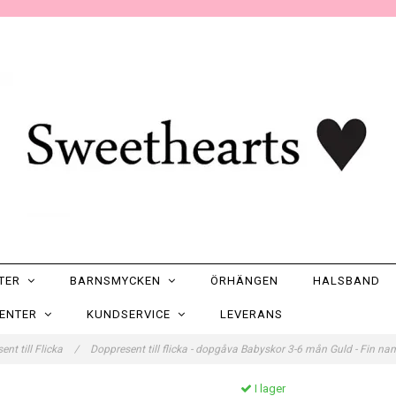
NTER
BARNSMYCKEN
ÖRHÄNGEN
HALSBAND
SENTER
KUNDSERVICE
LEVERANS
nt till Flicka
/
Doppresent till flicka - dopgåva Babyskor 3-6 mån Guld - Fin n
I lager