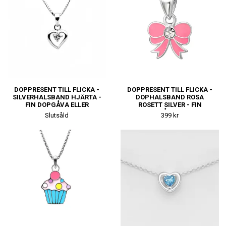
DOPPRESENT TILL FLICKA -
DOPPRESENT TILL FLICKA -
SILVERHALSBAND HJÄRTA -
DOPHALSBAND ROSA
FIN DOPGÅVA ELLER
ROSETT SILVER - FIN
NAMNGIVNINGSPRESENT
DOPGÅVA ELLER
Slutsåld
399 kr
NAMNGIVNINGSPRESENT