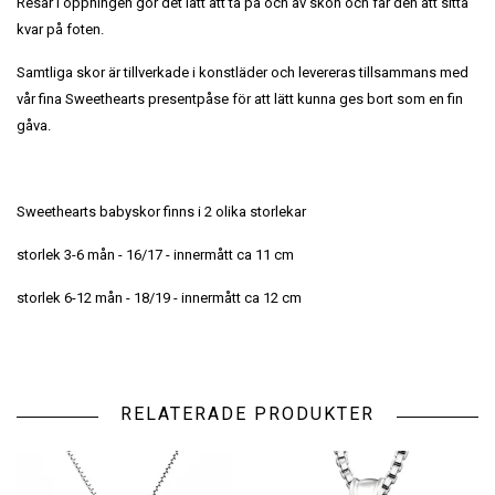
Resår i öppningen gör det lätt att ta på och av skon och får den att sitta
kvar på foten.
Samtliga skor är tillverkade i konstläder och levereras tillsammans med
vår fina Sweethearts presentpåse för att lätt kunna ges bort som en fin
gåva.
Sweethearts babyskor finns i 2 olika storlekar
storlek 3-6 mån - 16/17 - innermått ca 11 cm
storlek 6-12 mån - 18/19 - innermått ca 12 cm
RELATERADE PRODUKTER