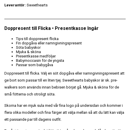
Leverantör:
Sweethearts
Doppresent till Flicka • Presentkasse Ingår
Tips till doppresent flicka
Fin dopgåva eller namngivningspresent
Söta babyskor
Mjuka & sköna
Presentkasse medföljer
Babymoccasin för de yngsta
Passar som babygåva
Doppresent till flicka. Välj en söt dopgåva eller namngivningspresent att
ge bort som passar till en liten tjej. Sweethearts babyskor är sk. pre-
walkers som används innan bebisen börjat gå. Mjuka & sköna för de
små fötterna och otroligt söta.
Skorna har en mjuk sula med vår fina logo på undersidan och kommer i
flera olika modeller och fina färger att välja mellan så att du lätt kan välja
ett passande par till dagens outfit.