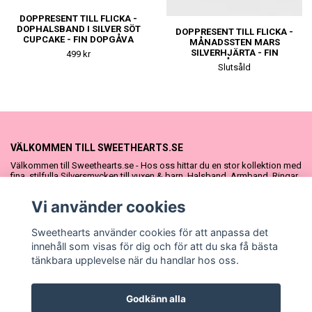
DOPPRESENT TILL FLICKA -
DOPHALSBAND I SILVER SÖT
DOPPRESENT TILL FLICKA -
CUPCAKE - FIN DOPGÅVA
MÅNADSSTEN MARS
ELLER
SILVERHJÄRTA - FIN
499 kr
NAMNGIVNINGSPRESENT
DOPGÅVA ELLER
Slutsåld
NAMNGIVNINGSPRESENT
VÄLKOMMEN TILL SWEETHEARTS.SE
Välkommen till Sweethearts.se - Hos oss hittar du en stor kollektion med
fina, stilfulla Silversmycken till vuxen & barn. Halsband, Armband, Ringar
och Örhängen – alla i äkta 925 silver. Fina som presenter eller att köpa till
sig själv. Vi har även ett stort urval Doppresenter & Babypresenter och
Vi använder cookies
vår söta Sweethearts kolllektion med barnsmycken, tyllkjolar &
hårrosetter.
Sweethearts använder cookies för att anpassa det
innehåll som visas för dig och för att du ska få bästa
tänkbara upplevelse när du handlar hos oss.
Godkänn alla