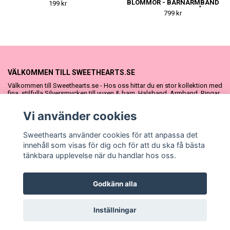
NAMNGIVNINGSPRESENT
BLOMMOR - BARNARMBAND
199 kr
I SILVER - FIN DOPGÅVA
799 kr
ELLER
NAMNGIVNINGSPRESENT
VÄLKOMMEN TILL SWEETHEARTS.SE
Välkommen till Sweethearts.se - Hos oss hittar du en stor kollektion med
fina, stilfulla Silversmycken till vuxen & barn. Halsband, Armband, Ringar
och Örhängen – alla i äkta 925 silver. Fina som presenter eller att köpa till
sig själv. Vi har även ett stort urval Doppresenter & Babypresenter och
Vi använder cookies
vår söta Sweethearts kolllektion med barnsmycken, tyllkjolar &
hårrosetter.
Sweethearts använder cookies för att anpassa det
innehåll som visas för dig och för att du ska få bästa
tänkbara upplevelse när du handlar hos oss.
Godkänn alla
© Copyright Sweethearts.se
Inställningar
Powered by Quickbutik