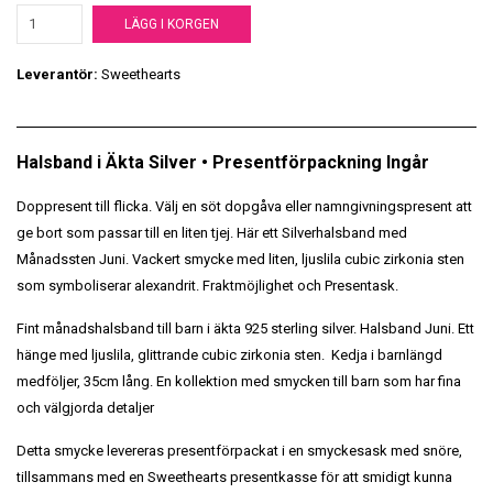
LÄGG I KORGEN
Leverantör:
Sweethearts
Halsband i Äkta Silver • Presentförpackning Ingår
Doppresent till flicka. Välj en söt dopgåva eller namngivningspresent att
ge bort som passar till en liten tjej. Här ett Silverhalsband med
Månadssten Juni. Vackert smycke med liten, ljuslila cubic zirkonia sten
som symboliserar alexandrit. Fraktmöjlighet och Presentask.
Fint månadshalsband till barn i äkta 925 sterling silver. Halsband Juni. Ett
hänge med ljuslila, glittrande cubic zirkonia sten. Kedja i barnlängd
medföljer, 35cm lång. En kollektion med smycken till barn som har fina
och välgjorda detaljer
Detta smycke levereras presentförpackat i en smyckesask med snöre,
tillsammans med en Sweethearts presentkasse för att smidigt kunna