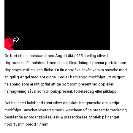
Ge bort ett fint halsband med Ängel i äkta 925 sterling silver i
doppresent. Ett halsband med en söt Skyddsängel passar perfekt som
dopsmycke till en liten flicka. En fin dopgåva är vårt vackra smycke med
en gullig Ängel med söt gloria. Kedja i barnlängd medföljer. Ett välgjort
halsband som är riktigt fint att ge bort som present vid dop eller
namngivning såväl som till babypresent, födelsedag eller julklapp.
Det här är ett halsband i rent silver där både hängsmycke och kedja
medföljer. Smycket levereras med Sweethearts fina presentförpackning
bestående av organzapåse, ask & presentkasse. Storlek på hänget:
höjd 15 mm bredd 17 mm.