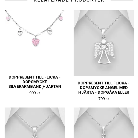
DOPPRESENT TILL FLICKA -
DOPSMYCKE
DOPPRESENT TILL FLICKA -
SILVERARMBAND HJÄRTAN
DOPSMYCKE ÄNGEL MED
ROSA - FIN DOPGÅVA ELLER
HJÄRTA - DOPGÅVA ELLER
999 kr
NAMNGIVNINGSPRESENT
NAMNGIVNINGSPRESENT
799 kr