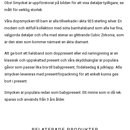
Obs! Smycket är uppförstorat på bilden för att visa detaljer tydligare, se
mått för verklig storlek.
Våra dopsmycken till barn är alla tillverkade i äkta 925 sterling silver. En
modern och stilfull kollektion med söta barnhalsband som alla har fina,
välgjorda detaljer och ofta med stenar av glittrande Cubic Zirkonia, som
är den sten som kommer närmast en äkta diamant.
Att ge bort ett halsband som doppresent eller vid namngivning är en
klassisk och uppskattad present och våra skyddsänglar är populära
gåvor som passar lika bra till babypresent, födelsedag & julklapp. Alla
smycken levereras med presentförpackning för att enkelt kunna ges
bort i present.
Smycken är populära redan som babypresent. Ett minne som vi då rek.
sparas och används från 3 års ålder.
RELATERADE PRODUKTER