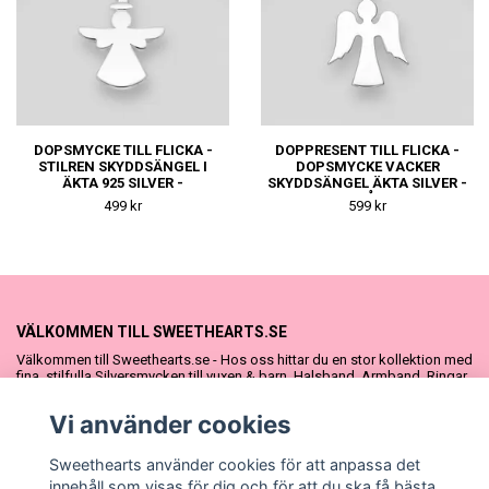
DOPSMYCKE TILL FLICKA -
DOPPRESENT TILL FLICKA -
STILREN SKYDDSÄNGEL I
DOPSMYCKE VACKER
ÄKTA 925 SILVER -
SKYDDSÄNGEL ÄKTA SILVER -
DOPPRESENT ELLER
FIN DOPGÅVA ELLER
499 kr
599 kr
NAMNGIVNINGSPRESENT
NAMNGIVNINGSPRESENT
VÄLKOMMEN TILL SWEETHEARTS.SE
Välkommen till Sweethearts.se - Hos oss hittar du en stor kollektion med
fina, stilfulla Silversmycken till vuxen & barn. Halsband, Armband, Ringar
och Örhängen – alla i äkta 925 silver. Fina som presenter eller att köpa till
sig själv. Vi har även ett stort urval Doppresenter & Babypresenter och
Vi använder cookies
vår söta Sweethearts kolllektion med barnsmycken, tyllkjolar &
hårrosetter.
Sweethearts använder cookies för att anpassa det
innehåll som visas för dig och för att du ska få bästa