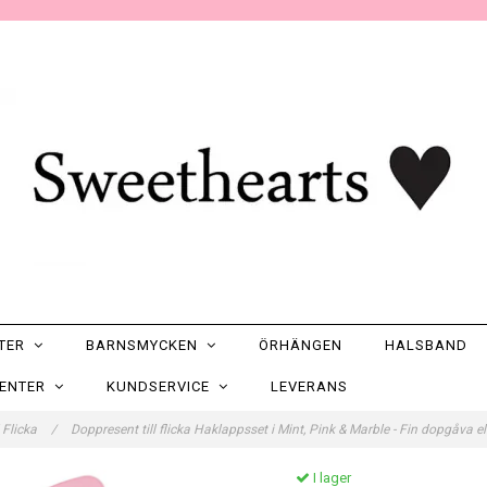
NTER
BARNSMYCKEN
ÖRHÄNGEN
HALSBAND
SENTER
KUNDSERVICE
LEVERANS
l Flicka
/
Doppresent till flicka Haklappsset i Mint, Pink & Marble - Fin dopgåva
I lager