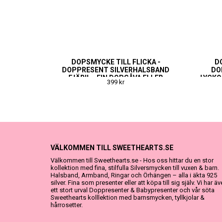
DOPSMYCKE TILL FLICKA -
D
DOPPRESENT SILVERHALSBAND
DO
FJÄRIL - FIN DOPGÅVA ELLER
LYCKO
399 kr
NAMNGIVNINGSPRESENT
VÄLKOMMEN TILL SWEETHEARTS.SE
Välkommen till Sweethearts.se - Hos oss hittar du en stor
kollektion med fina, stilfulla Silversmycken till vuxen & barn.
Halsband, Armband, Ringar och Örhängen – alla i äkta 925
silver. Fina som presenter eller att köpa till sig själv. Vi har ä
ett stort urval Doppresenter & Babypresenter och vår söta
Sweethearts kolllektion med barnsmycken, tyllkjolar &
hårrosetter.