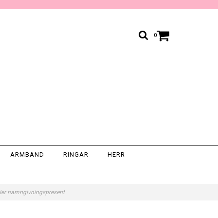
0
ARMBAND
RINGAR
HERR
 eller namngivningspresent