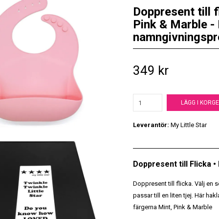
Doppresent till 
Pink & Marble - 
namngivningspr
349 kr
LÄGG I KORG
Leverantör:
My Little Star
Doppresent till Flicka 
Doppresent till flicka. Välj e
passar till en liten tjej. Här ha
färgerna Mint, Pink & Marble