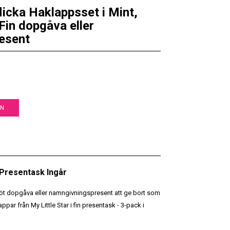
flicka Haklappsset i Mint,
Fin dopgåva eller
esent
EN
• Presentask Ingår
n söt dopgåva eller namngivningspresent att ge bort som
klappar från My Little Star i fin presentask - 3-pack i