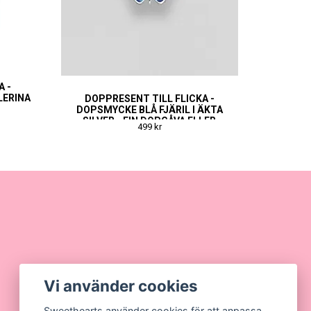
A -
LERINA
DOPPRESENT TILL FLICKA -
DOPSMYCKE BLÅ FJÄRIL I ÄKTA
T
SILVER - FIN DOPGÅVA ELLER
499 kr
NAMNGIVNINGSPRESENT
Vi använder cookies
Sweethearts använder cookies för att anpassa