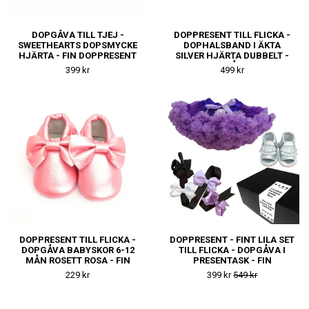
DOPGÅVA TILL TJEJ -
DOPPRESENT TILL FLICKA -
SWEETHEARTS DOPSMYCKE
DOPHALSBAND I ÄKTA
HJÄRTA - FIN DOPPRESENT
SILVER HJÄRTA DUBBELT -
ELLER
FIN DOPGÅVA ELLER
399 kr
499 kr
NAMNGIVNINGSPRESENT
NAMNGIVNINGSPRESENT
FLICKA
DOPPRESENT TILL FLICKA -
DOPPRESENT - FINT LILA SET
DOPGÅVA BABYSKOR 6-12
TILL FLICKA - DOPGÅVA I
MÅN ROSETT ROSA - FIN
PRESENTASK - FIN
NAMNGIVNINGSPRESENT
NAMNGIVNINGSPRESENT
229 kr
399 kr
549 kr