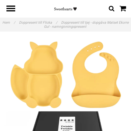
Hem
/
Doppresent till Flicka
/
Doppresent till tjej - dopgåva Matset Ekorre
Gul - namngivningspresent