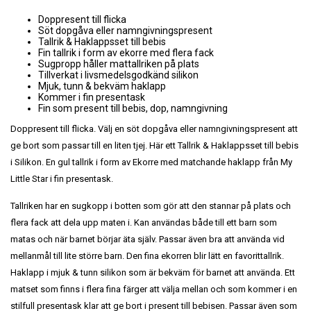
Doppresent till flicka
Söt dopgåva eller namngivningspresent
Tallrik & Haklappsset till bebis
Fin tallrik i form av ekorre med flera fack
Sugpropp håller mattallriken på plats
Tillverkat i livsmedelsgodkänd silikon
Mjuk, tunn & bekväm haklapp
Kommer i fin presentask
Fin som present till bebis, dop, namngivning
Doppresent till flicka. Välj en söt dopgåva eller namngivningspresent att
ge bort som passar till en liten tjej. Här ett Tallrik & Haklappsset till bebis
i Silikon. En gul tallrik i form av Ekorre med matchande haklapp från My
Little Star i fin presentask.
Tallriken har en sugkopp i botten som gör att den stannar på plats och
flera fack att dela upp maten i. Kan användas både till ett barn som
matas och när barnet börjar äta själv. Passar även bra att använda vid
mellanmål till lite större barn. Den fina ekorren blir lätt en favorittallrik.
Haklapp i mjuk & tunn silikon som är bekväm för barnet att använda. Ett
matset som finns i flera fina färger att välja mellan och som kommer i en
stilfull presentask klar att ge bort i present till bebisen. Passar även som