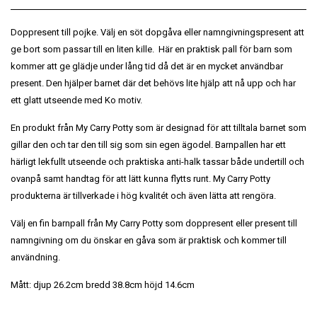
Doppresent till pojke. Välj en söt dopgåva eller namngivningspresent att
ge bort som passar till en liten kille.
Här e
n praktisk pall för barn som
kommer att ge glädje under lång tid då det är en mycket användbar
present. Den hjälper barnet där det behövs lite hjälp att nå upp och har
ett glatt utseende med Ko motiv.
En produkt från My Carry Potty som är designad för att tilltala barnet som
gillar den och tar den till sig som sin egen ägodel. Barnpallen har ett
härligt lekfullt utseende och praktiska anti-halk tassar både undertill och
ovanpå samt handtag för att lätt kunna flytts runt.
My Carry Potty
produkterna är tillverkade i hög kvalitét och även lätta att rengöra.
Välj en fin barnpall från My Carry Potty som doppresent eller present till
namngivning om du önskar en gåva som är praktisk och kommer till
användning.
Mått: djup‎ 26.2cm bredd 38.8cm höjd 14.6cm