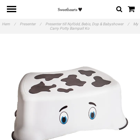
Hem
/
Presenter
/
Presenter till Nyfödd, Bebis, Dop & Babyshower
/
My
Carry Potty Barnpall Ko